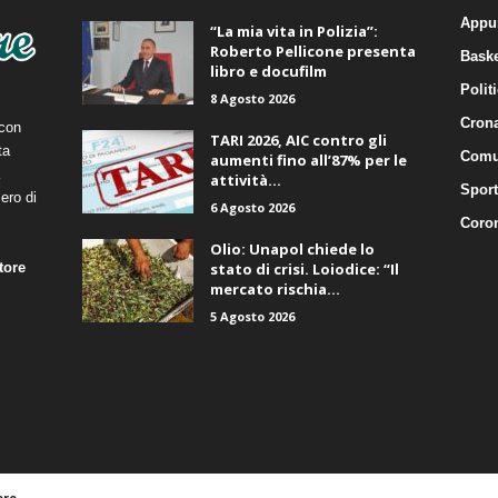
Appu
“La mia vita in Polizia”:
Roberto Pellicone presenta
Baske
libro e docufilm
Polit
8 Agosto 2026
Cron
 con
TARI 2026, AIC contro gli
ta
Comu
aumenti fino all’87% per le
attività...
Sport
ero di
6 Agosto 2026
Coro
Olio: Unapol chiede lo
tore
stato di crisi. Loiodice: “Il
mercato rischia...
5 Agosto 2026
ere