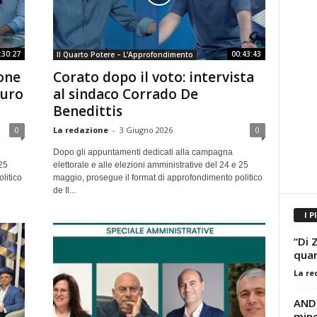
:30:27
00:43:43
Il Quarto Potere – L’Approfondimento
ione
Corato dopo il voto: intervista
guro
al sindaco Corrado De
Benedittis
0
La redazione
-
3 Giugno 2026
0
Dopo gli appuntamenti dedicati alla campagna
 25
elettorale e alle elezioni amministrative del 24 e 25
litico
maggio, prosegue il format di approfondimento politico
de Il...
I P
“Di 
quar
La re
ANDR
minor