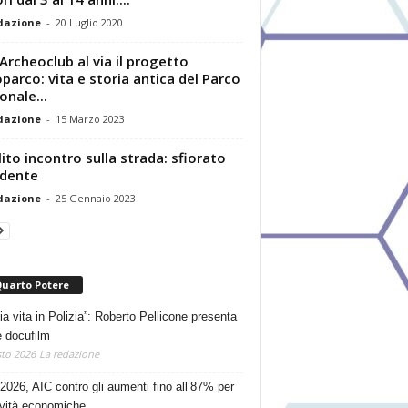
dazione
-
20 Luglio 2020
Archeoclub al via il progetto
parco: vita e storia antica del Parco
onale...
dazione
-
15 Marzo 2023
lito incontro sulla strada: sfiorato
cidente
dazione
-
25 Gennaio 2023
Quarto Potere
ia vita in Polizia”: Roberto Pellicone presenta
e docufilm
to 2026
La redazione
2026, AIC contro gli aumenti fino all’87% per
tività economiche