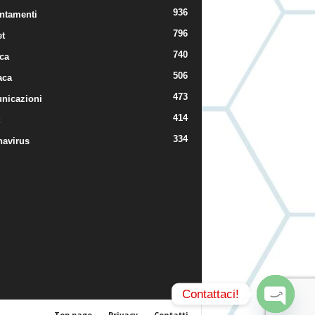
936
ntamenti
796
t
740
ica
506
aca
473
nicazioni
414
334
navirus
Contattaci!
Top page
Privacy
Contatti