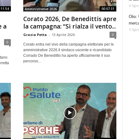
6 Agos
:11:54
00:07:31
Amministrative 2026
Olio: 
Corato 2026, De Benedittis apre
mercat
e a
la campagna: “Si rialza il vento...
5 Agos
Grazia Petta
-
13 Aprile 2026
0
0
Corato entra nel vivo della campagna elettorale per le
amministrative 2026.Il sindaco uscente e ricandidato
Corrado De Benedittis ha aperto ufficialmente il suo
ntano
percorso...
rretta