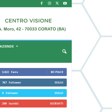
AZIENDE
3,822
Fans
MI PIACE
767
Follower
SEGUI
9
Follower
SEGUI
299
Iscritti
ISCRIVITI