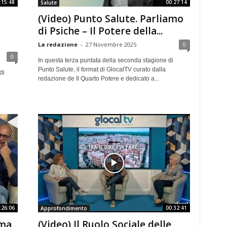
:15:48
00:27:14
Salute
(Video) Punto Salute. Parliamo
di Psiche – Il Potere della...
La redazione
-
27 Novembre 2025
0
0
In questa terza puntata della seconda stagione di
Punto Salute, il format di GlocalTV curato dalla
di
redazione de Il Quarto Potere e dedicato a...
:26:06
00:32:41
Approfondimento
ima
(Video) Il Ruolo Sociale delle