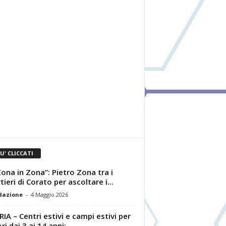
IU' CLICCATI
Zona in Zona”: Pietro Zona tra i
tieri di Corato per ascoltare i...
dazione
-
4 Maggio 2026
IA – Centri estivi e campi estivi per
i dai 3 ai 14 anni:...