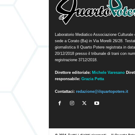
Laboratorio Mediatico Associazione Culturale
sede a Corato (Ba) in Via Morelli 26/28. Testa
giornalistica Il Quarto Potere registrata in data
20/12/2018 presso il tribunale di trani con num
registrazione 3712/2018.
Direttore editoriale:
Michele Varesano
Diret
responsabile:
Grazia Petta
Contattaci:
redazione@ilquartopotere.it
© 2024. Tutti i diritti riservati.
Il Quarto Pot