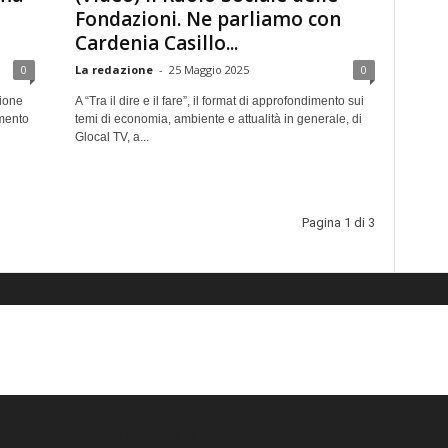
Fondazioni. Ne parliamo con
Cardenia Casillo...
0
La redazione
-
25 Maggio 2025
0
gione
A “Tra il dire e il fare”, il format di approfondimento sui
imento
temi di economia, ambiente e attualità in generale, di
Glocal TV, a...
Pagina 1 di 3
ALTRE NOTIZIE
CA