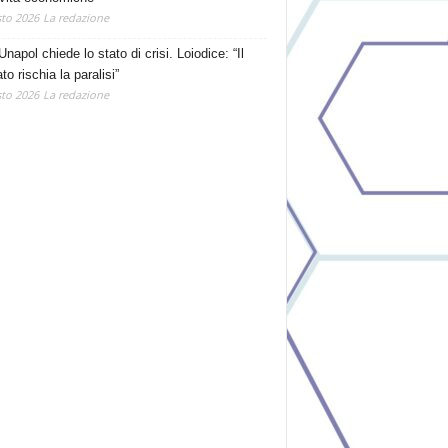
to 2026
La redazione
Unapol chiede lo stato di crisi. Loiodice: “Il
o rischia la paralisi”
to 2026
La redazione