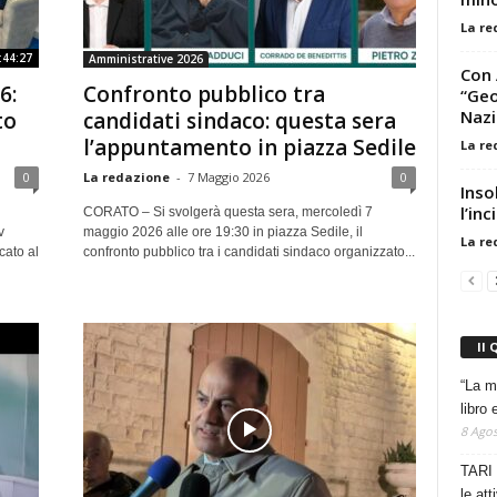
La re
:44:27
Amministrative 2026
Con 
6:
Confronto pubblico tra
“Geo
Nazi
to
candidati sindaco: questa sera
l’appuntamento in piazza Sedile
La re
0
La redazione
-
7 Maggio 2026
0
Inso
l’in
CORATO – Si svolgerà questa sera, mercoledì 7
v
maggio 2026 alle ore 19:30 in piazza Sedile, il
La re
cato al
confronto pubblico tra i candidati sindaco organizzato...
Il 
“La m
libro 
8 Agos
TARI 
le at