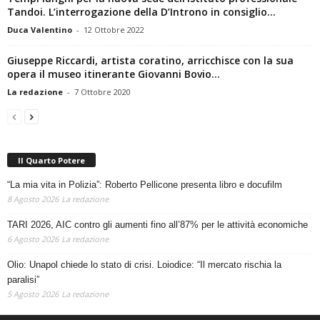
Tempi lunghi per la nuova sede dell’Istituto professionale
Tandoi. L’interrogazione della D’Introno in consiglio...
Duca Valentino
-
12 Ottobre 2022
Giuseppe Riccardi, artista coratino, arricchisce con la sua
opera il museo itinerante Giovanni Bovio...
La redazione
-
7 Ottobre 2020
Il Quarto Potere
“La mia vita in Polizia”: Roberto Pellicone presenta libro e docufilm
8 Agosto 2026
La redazione
TARI 2026, AIC contro gli aumenti fino all’87% per le attività economiche
6 Agosto 2026
La redazione
Olio: Unapol chiede lo stato di crisi. Loiodice: “Il mercato rischia la
paralisi”
5 Agosto 2026
La redazione