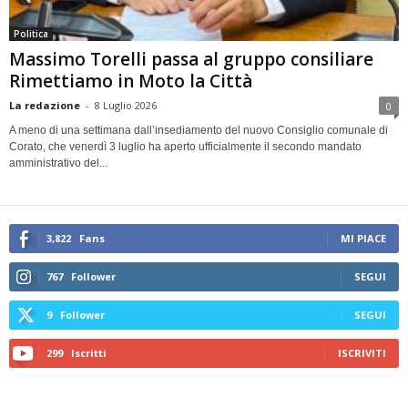
Politica
Massimo Torelli passa al gruppo consiliare
Rimettiamo in Moto la Città
La redazione
-
8 Luglio 2026
0
A meno di una settimana dall’insediamento del nuovo Consiglio comunale di
Corato, che venerdì 3 luglio ha aperto ufficialmente il secondo mandato
amministrativo del...
3,822
Fans
MI PIACE
767
Follower
SEGUI
9
Follower
SEGUI
299
Iscritti
ISCRIVITI