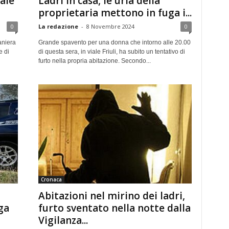
ale
Ladri in casa, le urla della
proprietaria mettono in fuga i...
0
La redazione
-
8 Novembre 2024
0
aniera
Grande spavento per una donna che intorno alle 20.00
e di
di questa sera, in viale Friuli, ha subito un tentativo di
furto nella propria abitazione. Secondo...
Cronaca
Abitazioni nel mirino dei ladri,
ga
furto sventato nella notte dalla
Vigilanza...