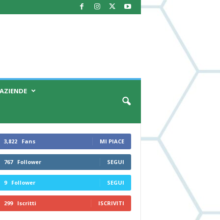
AZIENDE
3,822
Fans
MI PIACE
767
Follower
SEGUI
9
Follower
SEGUI
299
Iscritti
ISCRIVITI