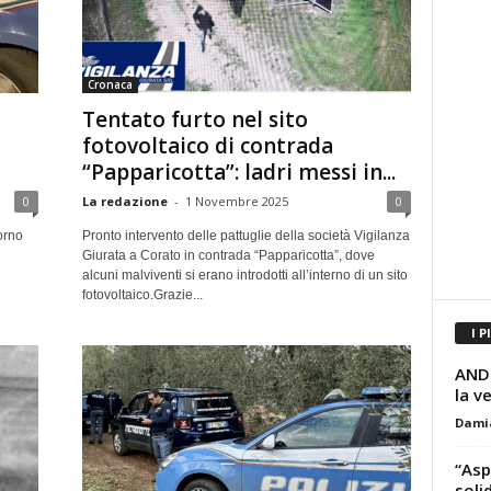
Cronaca
Tentato furto nel sito
fotovoltaico di contrada
“Papparicotta”: ladri messi in...
0
La redazione
-
1 Novembre 2025
0
orno
Pronto intervento delle pattuglie della società Vigilanza
Giurata a Corato in contrada “Papparicotta”, dove
alcuni malviventi si erano introdotti all’interno di un sito
fotovoltaico.Grazie...
I P
ANDR
la v
Dami
“Asp
soli