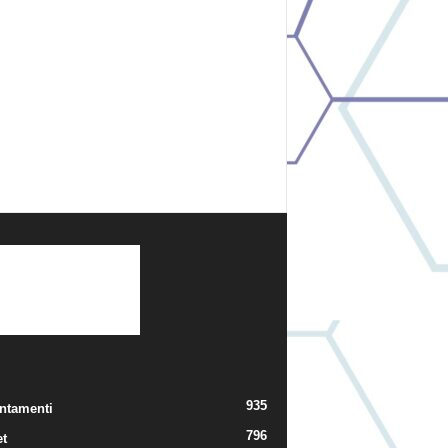
TEGORIE POPOLARI
935
ntamenti
796
t