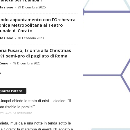
dazione
-
29 Dicembre 2025
ndo appuntamento con l’Orchestra
onica Metropolitana al Teatro
nale di Corato
dazione
-
10 Febbraio 2023
oria Fusaro, trionfa alla Christmas
K1 semi-pro di pugilato di Roma
 Como
-
18 Dicembre 2023
Quarto Potere
Unapol chiede lo stato di crisi. Loiodice: “Il
o rischia la paralisi”
to 2026
La redazione
arietà, musica e una notte in tenda sotto le
 a Corato: la maratona di eventi l’8 agosto a