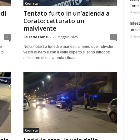
Cronaca
Torre
 di
Tentato furto in un’azienda a
4 Agos
Corato: catturato un
Infes
malvivente
un se
3 Agos
0
La redazione
-
21 Maggio 2025
0
re
Nella notte tra lunedì e martedì, almeno due individui
nto
vestiti di nero e con il volto coperto si sono introdotti
all’interno di un’azienda situata...
Cronaca