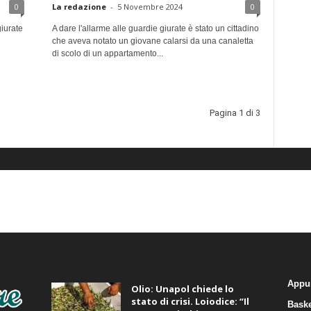
0
La redazione
-
5 Novembre 2024
0
giurate
A dare l'allarme alle guardie giurate è stato un cittadino
che aveva notato un giovane calarsi da una canaletta
di scolo di un appartamento...
Pagina 1 di 3
ALTRE NOTIZIE
CA
Appu
Olio: Unapol chiede lo
stato di crisi. Loiodice: “Il
Baske