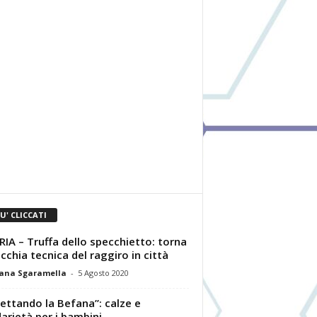
IU' CLICCATI
IA – Truffa dello specchietto: torna
ecchia tecnica del raggiro in città
ana Sgaramella
-
5 Agosto 2020
ettando la Befana”: calze e
darietà per i bambini