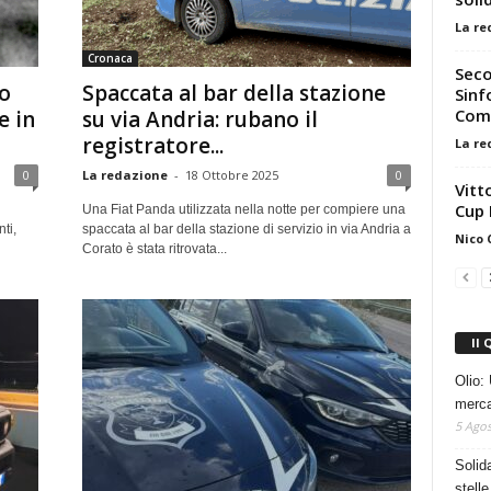
La re
Cronaca
Seco
o
Spaccata al bar della stazione
Sinf
Comu
e in
su via Andria: rubano il
registratore...
La re
0
La redazione
-
18 Ottobre 2025
0
Vitt
Cup 
Una Fiat Panda utilizzata nella notte per compiere una
ti,
spaccata al bar della stazione di servizio in via Andria a
Nico
Corato è stata ritrovata...
Il 
Olio: 
mercat
5 Agos
Solid
stelle