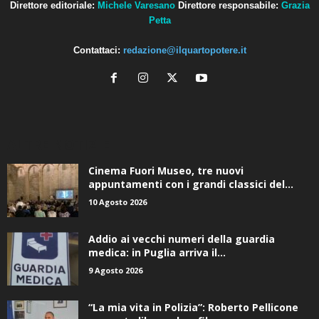
Petta
Contattaci:
redazione@ilquartopotere.it
ALTRE NOTIZIE
Cinema Fuori Museo, tre nuovi
appuntamenti con i grandi classici del...
10 Agosto 2026
Addio ai vecchi numeri della guardia
medica: in Puglia arriva il...
9 Agosto 2026
“La mia vita in Polizia”: Roberto Pellicone
presenta libro e docufilm