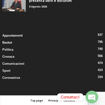
8 Agosto 2026
CATEGORIE POPOLARI
937
Appuntamenti
796
Basket
740
Politica
506
Cronaca
474
Comunicazioni
414
Sport
334
Coronavirus
Contattaci!
Top page
Privacy
Contatti
© 2024. Tutti i diritti riservati.
Il Quarto Potere