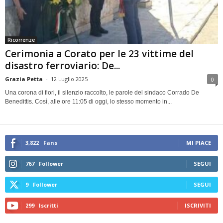
Ricorrenze
Cerimonia a Corato per le 23 vittime del
disastro ferroviario: De...
Grazia Petta
-
12 Luglio 2025
0
Una corona di fiori, il silenzio raccolto, le parole del sindaco Corrado De
Benedittis. Così, alle ore 11:05 di oggi, lo stesso momento in...
3,822
Fans
MI PIACE
767
Follower
SEGUI
9
Follower
SEGUI
299
Iscritti
ISCRIVITI