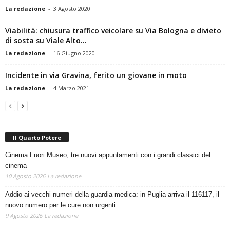
La redazione
-
3 Agosto 2020
Viabilità: chiusura traffico veicolare su Via Bologna e divieto
di sosta su Viale Alto...
La redazione
-
16 Giugno 2020
Incidente in via Gravina, ferito un giovane in moto
La redazione
-
4 Marzo 2021
Il Quarto Potere
Cinema Fuori Museo, tre nuovi appuntamenti con i grandi classici del
cinema
10 Agosto 2026
La redazione
Addio ai vecchi numeri della guardia medica: in Puglia arriva il 116117, il
nuovo numero per le cure non urgenti
9 Agosto 2026
La redazione
“La mia vita in Polizia”: Roberto Pellicone presenta libro e docufilm