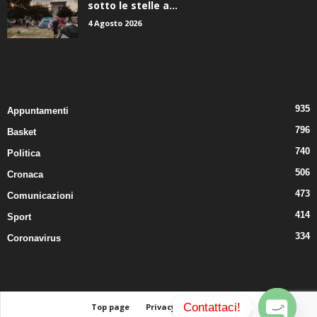
sotto le stelle a...
4 Agosto 2026
CATEGORIE POPOLARI
935
Appuntamenti
796
Basket
740
Politica
506
Cronaca
473
Comunicazioni
414
Sport
334
Coronavirus
Contattaci!
Top page
Privacy
Contatti