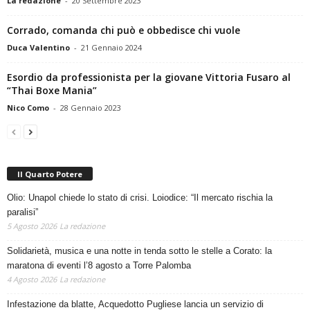
La redazione
-
20 Settembre 2023
Corrado, comanda chi può e obbedisce chi vuole
Duca Valentino
-
21 Gennaio 2024
Esordio da professionista per la giovane Vittoria Fusaro al
“Thai Boxe Mania”
Nico Como
-
28 Gennaio 2023
Il Quarto Potere
Olio: Unapol chiede lo stato di crisi. Loiodice: “Il mercato rischia la
paralisi”
5 Agosto 2026
La redazione
Solidarietà, musica e una notte in tenda sotto le stelle a Corato: la
maratona di eventi l’8 agosto a Torre Palomba
4 Agosto 2026
La redazione
Infestazione da blatte, Acquedotto Pugliese lancia un servizio di