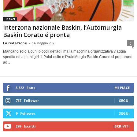
Basket
Interzona nazionale Baskin, l’Automurgia
Baskin Corato é pronta
La redazione
-
14 Maggio 2026
0
Mancano solo alcuni piccoli dettagli ma la macchina organizzativa viaggia
spedita ed a pieni giri. Il PalaLosito e l'AutoMurgia Baskin Corato si preparano
ad...
3,822
Fans
MI PIACE
767
Follower
SEGUI
9
Follower
SEGUI
299
Iscritti
ISCRIVITI