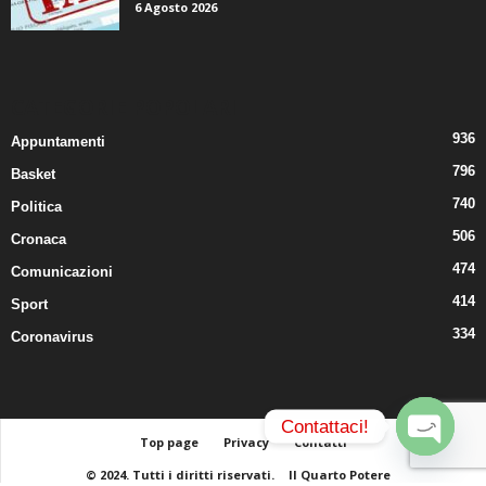
CATEGORIE POPOLARI
936
Appuntamenti
796
Basket
740
Politica
506
Cronaca
474
Comunicazioni
414
Sport
334
Coronavirus
Contattaci!
Top page
Privacy
Contatti
© 2024. Tutti i diritti riservati.
Il Quarto Potere
O