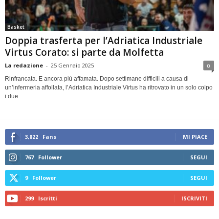
Basket
Doppia trasferta per l’Adriatica Industriale
Virtus Corato: si parte da Molfetta
La redazione
-
25 Gennaio 2025
0
Rinfrancata. E ancora più affamata. Dopo settimane difficili a causa di
un’infermeria affollata, l’Adriatica Industriale Virtus ha ritrovato in un solo colpo
i due...
3,822
Fans
MI PIACE
767
Follower
SEGUI
9
Follower
SEGUI
299
Iscritti
ISCRIVITI