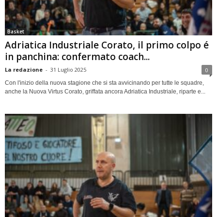
Basket
Adriatica Industriale Corato, il primo colpo é
in panchina: confermato coach...
La redazione
-
31 Luglio 2025
0
Con l'inizio della nuova stagione che si sta avvicinando per tutte le squadre,
anche la Nuova Virtus Corato, griffata ancora Adriatica Industriale, riparte e...