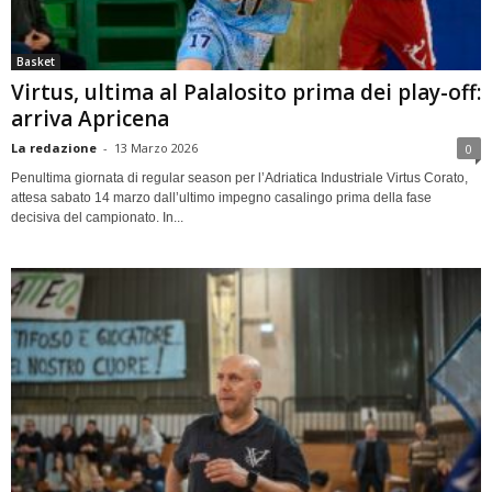
Basket
Virtus, ultima al Palalosito prima dei play-off:
arriva Apricena
La redazione
-
13 Marzo 2026
0
Penultima giornata di regular season per l’Adriatica Industriale Virtus Corato,
attesa sabato 14 marzo dall’ultimo impegno casalingo prima della fase
decisiva del campionato. In...