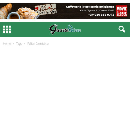
Home
Tags
Felice Carnicella