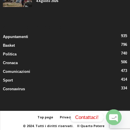
4 Agosto 2026
CATEGORIE POPOLARI
935
Appuntamenti
796
Basket
740
Politica
506
Cronaca
473
Comunicazioni
414
Sport
334
Coronavirus
Contattaci!
Top page
Privacy
Contatti
© 2024. Tutti i diritti riservati.
Il Quarto Potere
O