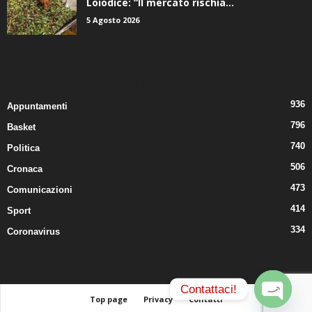
5 Agosto 2026
CATEGORIE POPOLARI
936
Appuntamenti
796
Basket
740
Politica
506
Cronaca
473
Comunicazioni
414
Sport
334
Coronavirus
Contattaci!
Top page
Privacy
Contatti
© 2024. Tutti i diritti riservati.
Il Quarto Potere