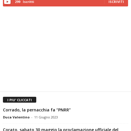
I PIU' CLICCATI
Corrado, la pernacchia fa “PNRR”
Duca Valentino
-
11 Giugno 2023
Corato, sabato 30 maggio la proclamazione ufficiale del
sindaco Corrado Nicola De Benedittis