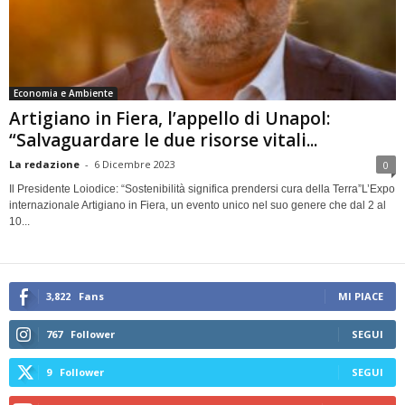
Economia e Ambiente
Artigiano in Fiera, l’appello di Unapol:
“Salvaguardare le due risorse vitali...
La redazione
-
6 Dicembre 2023
0
Il Presidente Loiodice: “Sostenibilità significa prendersi cura della Terra”L’Expo
internazionale Artigiano in Fiera, un evento unico nel suo genere che dal 2 al
10...
3,822
Fans
MI PIACE
767
Follower
SEGUI
9
Follower
SEGUI
299
Iscritti
ISCRIVITI