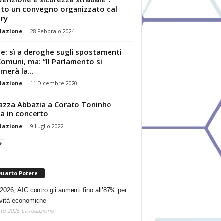
to un convegno organizzato dal
ry
dazione
-
28 Febbraio 2024
e: sì a deroghe sugli spostamenti
Comuni, ma: “Il Parlamento si
merà la...
dazione
-
11 Dicembre 2020
iazza Abbazia a Corato Toninho
a in concerto
dazione
-
9 Luglio 2022
Quarto Potere
2026, AIC contro gli aumenti fino all’87% per
tività economiche
to 2026
La redazione