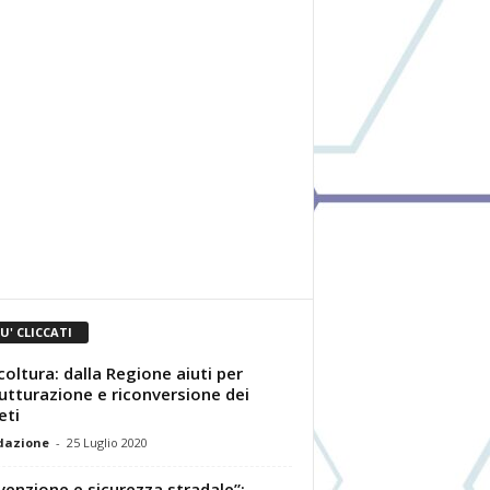
IU' CLICCATI
coltura: dalla Regione aiuti per
rutturazione e riconversione dei
eti
dazione
-
25 Luglio 2020
venzione e sicurezza stradale”: