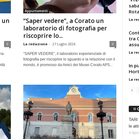
saba
Rota
Appuntamenti
o un
“Saper vedere”, a Corato un
La re
laboratorio di fotografia per
Cont
riscoprire lo...
tra 
assu
0
La redazione
-
27 Luglio 2026
0
La re
una
“SAPER VEDERE”, il laboratorio esperienziale di
fotografia per riscoprire lo sguardo e la relazione con il
In p
vità
mondo, é promosso da Amici dei Musei Corato APS...
Hort
La re
Il 
TARI 
le at
6 Agos