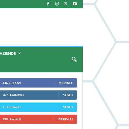
AZIENDE
3,822
Fans
MI PIACE
767
Follower
SEGUI
9
Follower
SEGUI
299
Iscritti
ISCRIVITI