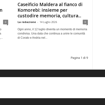
Caseificio Maldera al fianco di
in
Komorebi: insieme per
custodire memoria, cultura...
0
La redazione
-
14 Luglio 2026
0
ro
Ogni anno, il 12 luglio diventa un momento di memoria
a
condivisa. Una data che continua a unire le comunità
...
di Corato e Andria nel...
Pagina 1 di 9