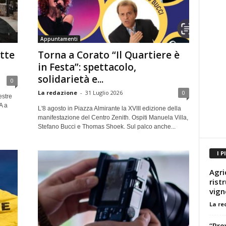
Appuntamenti
otte
Torna a Corato “Il Quartiere è
in Festa”: spettacolo,
solidarietà e...
0
La redazione
-
31 Luglio 2026
0
estre
A a
L'8 agosto in Piazza Almirante la XVIII edizione della
manifestazione del Centro Zenith. Ospiti Manuela Villa,
Stefano Bucci e Thomas Shoek. Sul palco anche...
I P
Agri
rist
vign
La re
“Pre