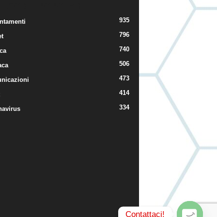
TEGORIE POPOLARI
935
ntamenti
796
t
740
ica
506
aca
473
nicazioni
414
334
navirus
Contattaci!