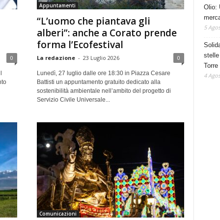
Appuntamenti
Olio: 
mercat
“L’uomo che piantava gli
5 Agos
alberi”: anche a Corato prende
forma l’Ecofestival
Solid
stelle
0
La redazione
-
23 Luglio 2026
0
Torre
l
Lunedì, 27 luglio dalle ore 18:30 in Piazza Cesare
4 Agos
nto
Battisti un appuntamento gratuito dedicato alla
sostenibilità ambientale nell’ambito del progetto di
Servizio Civile Universale...
Comunicazioni