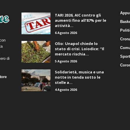
ALTRE NOTIZIE
CA
Appu
TARI 2026, AIC contro gli
aumenti fino all’87% per le
Baske
attività...
Polit
6 Agosto 2026
Cron
 con
Olio: Unapol chiede lo
ta
Comu
stato di crisi. Loiodice: “Il
mercato rischia...
Sport
ero di
5 Agosto 2026
Coro
Solidarietà, musica e una
tore
notte in tenda sotto le
stelle a...
4 Agosto 2026