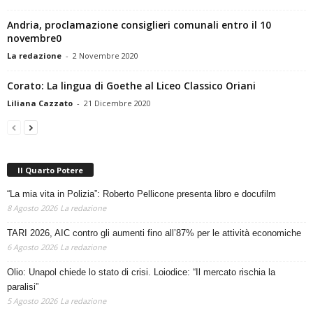
Andria, proclamazione consiglieri comunali entro il 10
novembre0
La redazione
-
2 Novembre 2020
Corato: La lingua di Goethe al Liceo Classico Oriani
Liliana Cazzato
-
21 Dicembre 2020
Il Quarto Potere
“La mia vita in Polizia”: Roberto Pellicone presenta libro e docufilm
8 Agosto 2026
La redazione
TARI 2026, AIC contro gli aumenti fino all’87% per le attività economiche
6 Agosto 2026
La redazione
Olio: Unapol chiede lo stato di crisi. Loiodice: “Il mercato rischia la
paralisi”
5 Agosto 2026
La redazione