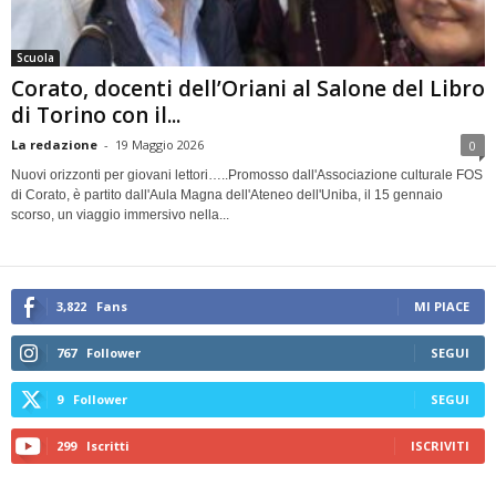
Scuola
Corato, docenti dell’Oriani al Salone del Libro
di Torino con il...
La redazione
-
19 Maggio 2026
0
Nuovi orizzonti per giovani lettori…..Promosso dall'Associazione culturale FOS
di Corato, è partito dall'Aula Magna dell'Ateneo dell'Uniba, il 15 gennaio
scorso, un viaggio immersivo nella...
3,822
Fans
MI PIACE
767
Follower
SEGUI
9
Follower
SEGUI
299
Iscritti
ISCRIVITI