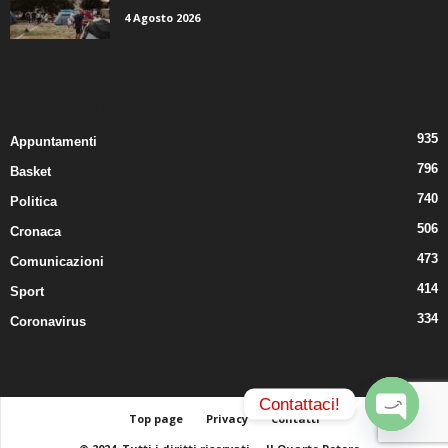
4 Agosto 2026
CATEGORIE POPOLARI
935
Appuntamenti
796
Basket
740
Politica
506
Cronaca
473
Comunicazioni
414
Sport
334
Coronavirus
Contattaci!
Top page
Privacy
Contatti
O