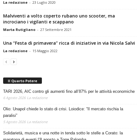
La redazione
-
23 Luglio 2020
Malviventi a volto coperto rubano uno scooter, ma
incrociano i vigilanti e scappano
Marta Rutigliano
-
27 Settembre 2021
Una “Festa di primavera” ricca di iniziative in via Nicola Salvi
La redazione
-
15 Maggio 2022
Il Quarto Potere
TARI 2026, AIC contro gli aumenti fino all’87% per le attività economiche
6 Agosto 2026
La redazione
Olio: Unapol chiede lo stato di crisi. Loiodice: “Il mercato rischia la
paralisi”
5 Agosto 2026
La redazione
Solidarietà, musica e una notte in tenda sotto le stelle a Corato: la
maratona di eventi l’8 agosto a Torre Palomba