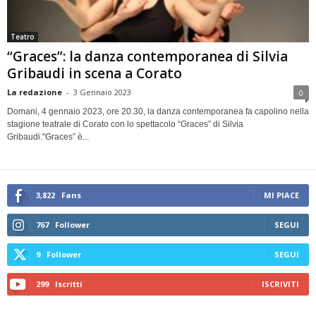
Teatro
“Graces”: la danza contemporanea di Silvia
Gribaudi in scena a Corato
La redazione
-
3 Gennaio 2023
0
Domani, 4 gennaio 2023, ore 20.30, la danza contemporanea fa capolino nella
stagione teatrale di Corato con lo spettacolo “Graces” di Silvia
Gribaudi."Graces” è...
3,822
Fans
MI PIACE
767
Follower
SEGUI
9
Follower
SEGUI
299
Iscritti
ISCRIVITI