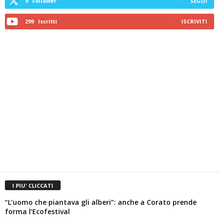
9
Follower
SEGUI
299
Iscritti
ISCRIVITI
I PIU' CLICCATI
“L’uomo che piantava gli alberi”: anche a Corato prende
forma l’Ecofestival