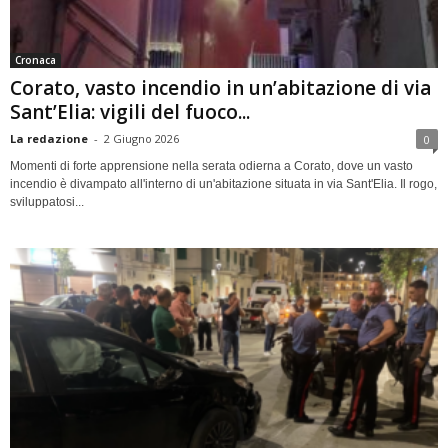
Cronaca
Corato, vasto incendio in un’abitazione di via
Sant’Elia: vigili del fuoco...
La redazione
-
2 Giugno 2026
0
Momenti di forte apprensione nella serata odierna a Corato, dove un vasto
incendio è divampato all'interno di un'abitazione situata in via Sant'Elia. Il rogo,
sviluppatosi...