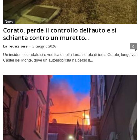
News
Corato, perde il controllo dell’auto e si
schianta contro un muretto...
La redazione
-
3 Giugno 2026
0
Un incidente stradale si è verificato nella tarda serata di ieri a Corato, lungo via
Castel del Monte, dove un automobilista ha perso il...