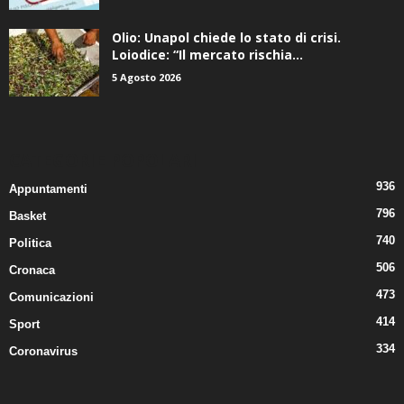
Olio: Unapol chiede lo stato di crisi.
Loiodice: “Il mercato rischia...
5 Agosto 2026
CATEGORIE POPOLARI
936
Appuntamenti
796
Basket
740
Politica
506
Cronaca
473
Comunicazioni
414
Sport
334
Coronavirus