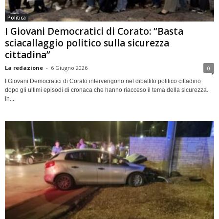
Politica
I Giovani Democratici di Corato: “Basta
sciacallaggio politico sulla sicurezza
cittadina”
La redazione
-
6 Giugno 2026
0
I Giovani Democratici di Corato intervengono nel dibattito politico cittadino
dopo gli ultimi episodi di cronaca che hanno riacceso il tema della sicurezza.
In...