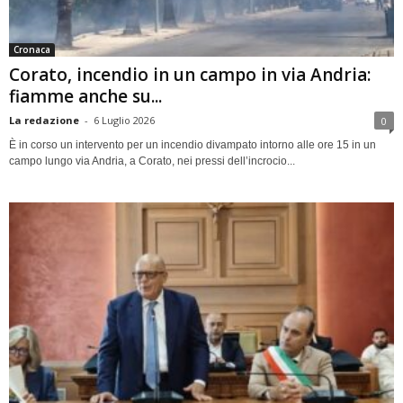
Cronaca
Corato, incendio in un campo in via Andria:
fiamme anche su...
La redazione
-
6 Luglio 2026
0
È in corso un intervento per un incendio divampato intorno alle ore 15 in un
campo lungo via Andria, a Corato, nei pressi dell’incrocio...