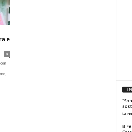
ra e
0
 con
e
one,
I P
“Son
sost
La re
B Fe
Cerc