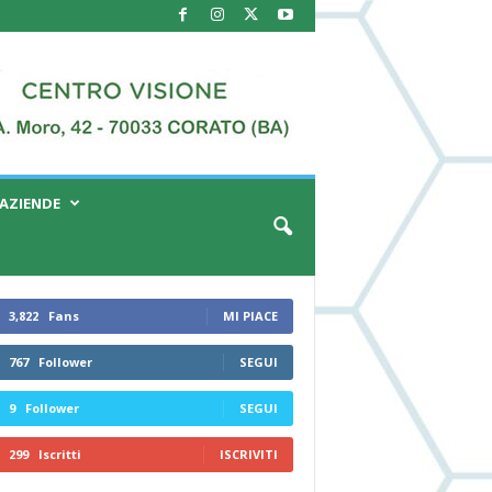
AZIENDE
3,822
Fans
MI PIACE
767
Follower
SEGUI
9
Follower
SEGUI
299
Iscritti
ISCRIVITI