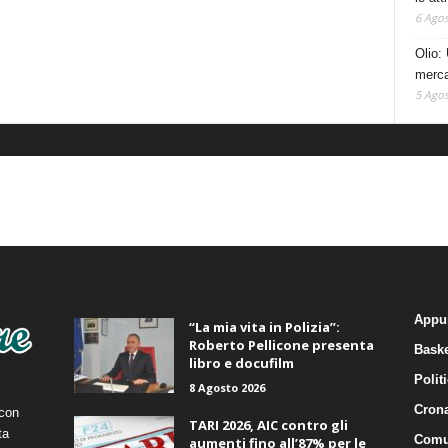
6 Agos
Olio: 
mercat
5 Agos
ALTRE NOTIZIE
CA
Appu
“La mia vita in Polizia”:
Roberto Pellicone presenta
Baske
libro e docufilm
Polit
8 Agosto 2026
Cron
 con
TARI 2026, AIC contro gli
ta
Comu
aumenti fino all’87% per le