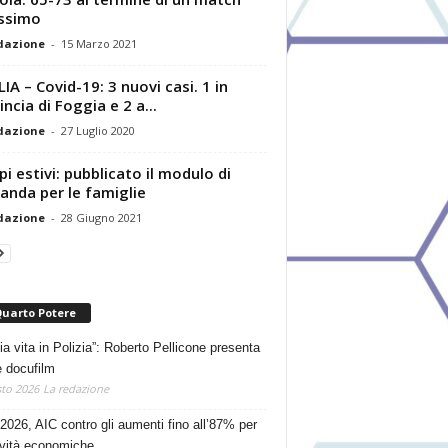
issimo
dazione
-
15 Marzo 2021
IA – Covid-19: 3 nuovi casi. 1 in
incia di Foggia e 2 a...
dazione
-
27 Luglio 2020
i estivi: pubblicato il modulo di
nda per le famiglie
dazione
-
28 Giugno 2021
Quarto Potere
ia vita in Polizia”: Roberto Pellicone presenta
e docufilm
to 2026
La redazione
2026, AIC contro gli aumenti fino all’87% per
tività economiche