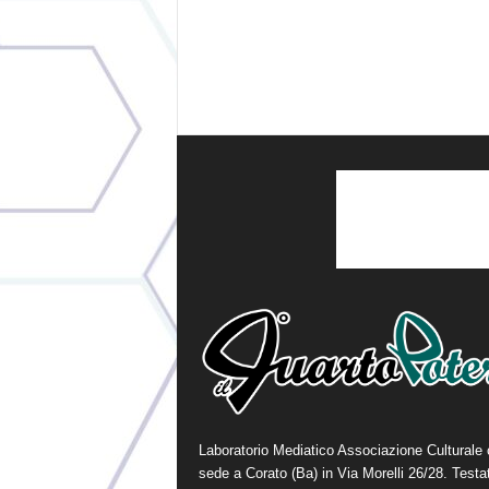
Laboratorio Mediatico Associazione Culturale
sede a Corato (Ba) in Via Morelli 26/28. Testa