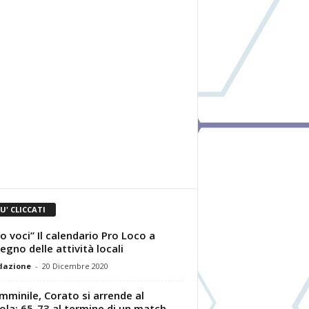
IU' CLICCATI
o voci” Il calendario Pro Loco a
egno delle attività locali
dazione
-
20 Dicembre 2020
mminile, Corato si arrende al
ola: 65-73 al termine di un match