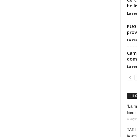
bell
La re
PUGL
prov
La re
Camp
doma
La re
Il 
“La m
libro 
8 Agos
TARI 
le at