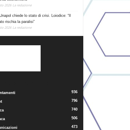
to 2026
La redazione
Unapol chiede lo stato di crisi. Loiodice: “Il
o rischia la paralisi”
to 2026
La redazione
TEGORIE POPOLARI
936
ntamenti
796
t
740
ica
506
aca
473
nicazioni