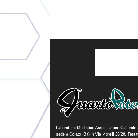
Laboratorio Mediatico Associazione Culturale
sede a Corato (Ba) in Via Morelli 26/28. Testa