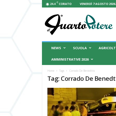
C
CORATO
VENERDÌ 7 AGOSTO 2026.
24.4
I
l
Q
u
a
r
t
NEWS
SCUOLA
AGRICOL
o
P
AMMINISTRATIVE 2026
o
t
Home
Tags
Corrado De Benedttis
e
Tag: Corrado De Benedt
r
e