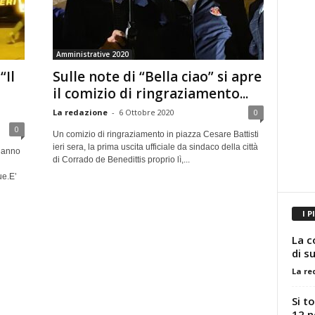
Amministrative 2020
“Il
Sulle note di “Bella ciao” si apre
il comizio di ringraziamento...
La redazione
-
6 Ottobre 2020
0
0
Un comizio di ringraziamento in piazza Cesare Battisti
ieri sera, la prima uscita ufficiale da sindaco della città
o anno
di Corrado de Benedittis proprio lì,...
ue.E’
I P
La c
di s
La re
Si t
12 