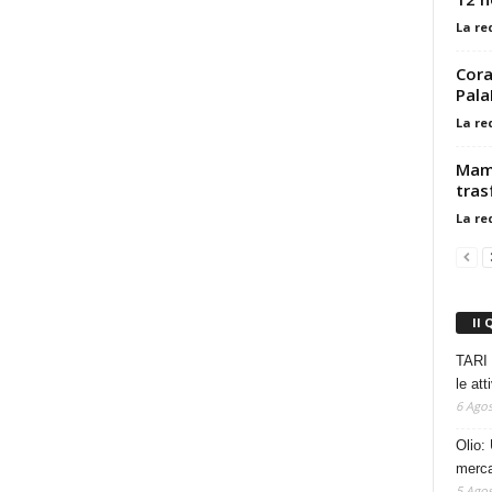
La re
Cora
Pala
La re
Mamb
tras
La re
Il 
TARI 
le at
6 Agos
Olio: 
mercat
5 Agos