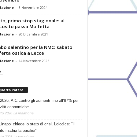
dazione
-
8 Novembre 2024
to, primo stop stagionale: al
Losito passa Molfetta
dazione
-
20 Dicembre 2021
o salentino per la NMC: sabato
ferta ostica a Lecce
dazione
-
14 Novembre 2025
Quarto Potere
2026, AIC contro gli aumenti fino all’87% per
tività economiche
to 2026
La redazione
Unapol chiede lo stato di crisi. Loiodice: “Il
o rischia la paralisi”
to 2026
La redazione