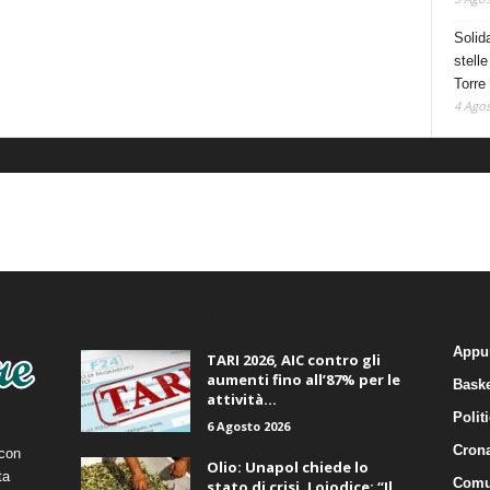
Solid
stelle
Torre
4 Agos
ALTRE NOTIZIE
CA
Appu
TARI 2026, AIC contro gli
aumenti fino all’87% per le
Baske
attività...
Polit
6 Agosto 2026
Cron
 con
Olio: Unapol chiede lo
ta
Comu
stato di crisi. Loiodice: “Il