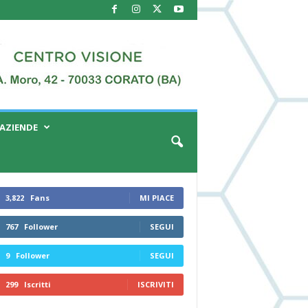
AZIENDE
3,822
Fans
MI PIACE
767
Follower
SEGUI
9
Follower
SEGUI
299
Iscritti
ISCRIVITI