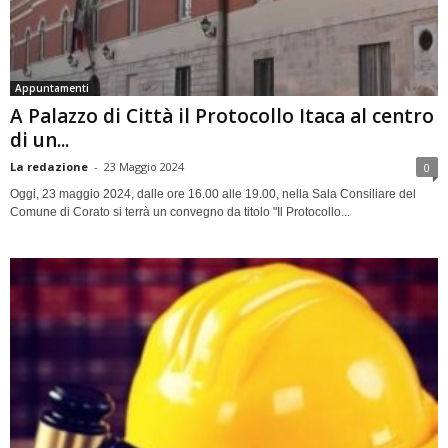
Appuntamenti
A Palazzo di Città il Protocollo Itaca al centro
di un...
La redazione
-
23 Maggio 2024
0
Oggi, 23 maggio 2024, dalle ore 16.00 alle 19.00, nella Sala Consiliare del
Comune di Corato si terrà un convegno da titolo "Il Protocollo...