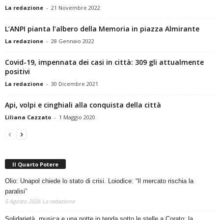
La redazione
-
21 Novembre 2022
L’ANPI pianta l’albero della Memoria in piazza Almirante
La redazione
-
28 Gennaio 2022
Covid-19, impennata dei casi in città: 309 gli attualmente
positivi
La redazione
-
30 Dicembre 2021
Api, volpi e cinghiali alla conquista della città
Liliana Cazzato
-
1 Maggio 2020
Il Quarto Potere
Olio: Unapol chiede lo stato di crisi. Loiodice: “Il mercato rischia la
paralisi”
5 Agosto 2026
La redazione
Solidarietà, musica e una notte in tenda sotto le stelle a Corato: la