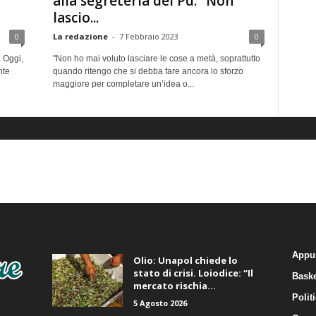
alla segreteria del Pd: “Non
lascio...
0
La redazione
-
7 Febbraio 2023
0
 Oggi,
"Non ho mai voluto lasciare le cose a metà, soprattutto
nte
quando ritengo che si debba fare ancora lo sforzo
maggiore per completare un’idea o...
ALTRE NOTIZIE
CA
Appu
Olio: Unapol chiede lo
stato di crisi. Loiodice: “Il
Baske
mercato rischia...
Polit
5 Agosto 2026