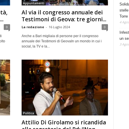
Appuntamenti
Solid
stelle
tà,
Al via il congresso annuale dei
Torre
..
Testimoni di Geova: tre giorni...
4 Agos
0
La redazione
-
16 Luglio 2024
0
Infes
di
Anche a Bari migliaia di persone per il congresso
un se
olto
annuale dei Testimoni di GeovaIn un mondo in cui i
3 Agos
social, la TV e la...
Politica
Attilio Di Girolamo si ricandida