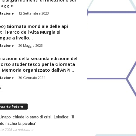
saggio
dazione
-
12 Settembre 2023
eo) Giornata mondiale delle api
: il Parco dell’Alta Murgia si
ngue a livello...
dazione
-
20 Maggio 2023
iazione della seconda edizione del
orso studentesco per la Giornata
a Memoria organizzato dall’ANPI...
dazione
-
30 Gennaio 2024
Quarto Potere
Unapol chiede lo stato di crisi. Loiodice: “Il
o rischia la paralisi”
to 2026
La redazione