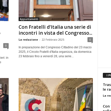
Appuntamenti
Con Fratelli d’Italia una serie di
o
incontri in vista del Congresso...
La redazione
-
22 Febbraio 2025
0
0
In preparazione del Congresso Cittadino del 23 marzo
2025, il Circolo Fratelli d'Italia organizza, da domenica
i
23 febbraio fino a venerdì 28, una serie...
eri: in
e
I P
Tras
le r
La re
Con 
sull