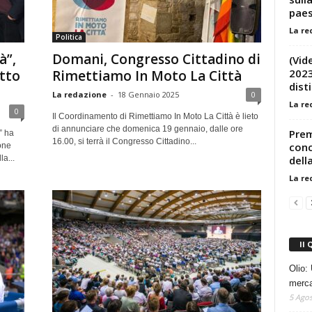
pae
La re
Politica
à”,
Domani, Congresso Cittadino di
(Vid
2023
tto
Rimettiamo In Moto La Città
disti
La redazione
-
18 Gennaio 2025
0
La re
0
Il Coordinamento di Rimettiamo In Moto La Città è lieto
di annunciare che domenica 19 gennaio, dalle ore
Prem
” ha
16.00, si terrà il Congresso Cittadino...
conc
one
dell
a...
La re
Il 
Olio: 
mercat
5 Agos