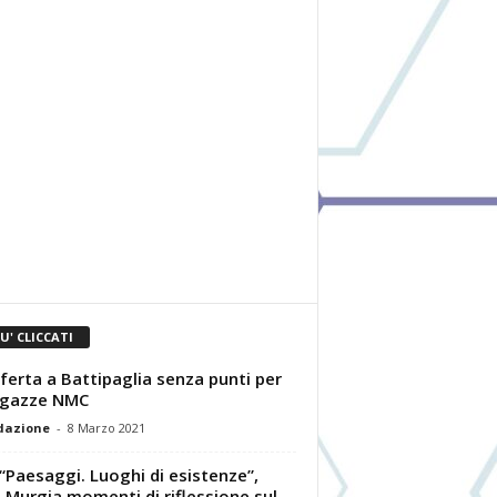
IU' CLICCATI
ferta a Battipaglia senza punti per
agazze NMC
dazione
-
8 Marzo 2021
“Paesaggi. Luoghi di esistenze”,
a Murgia momenti di riflessione sul