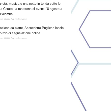
arietà, musica e una notte in tenda sotto le
 a Corato: la maratona di eventi l’8 agosto a
 Palomba
to 2026
La redazione
tazione da blatte, Acquedotto Pugliese lancia
rvizio di segnalazione online
to 2026
La redazione