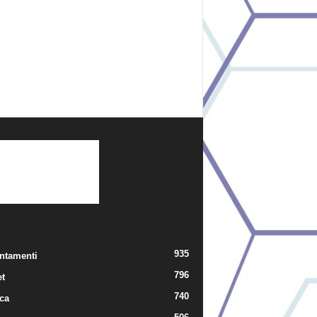
TEGORIE POPOLARI
935
ntamenti
796
t
740
ica