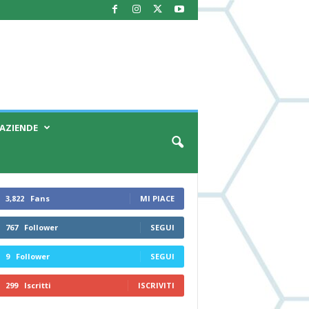
AZIENDE
3,822
Fans
MI PIACE
767
Follower
SEGUI
9
Follower
SEGUI
299
Iscritti
ISCRIVITI