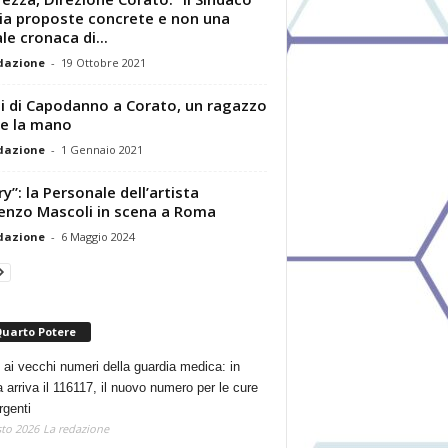
ia proposte concrete e non una
le cronaca di...
dazione
-
19 Ottobre 2021
i di Capodanno a Corato, un ragazzo
e la mano
dazione
-
1 Gennaio 2021
ry”: la Personale dell’artista
enzo Mascoli in scena a Roma
dazione
-
6 Maggio 2024
Quarto Potere
 ai vecchi numeri della guardia medica: in
a arriva il 116117, il nuovo numero per le cure
rgenti
to 2026
La redazione