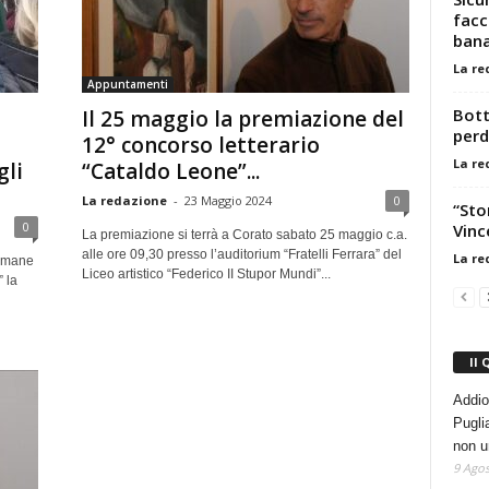
facc
bana
La re
Appuntamenti
Bott
Il 25 maggio la premiazione del
perd
12° concorso letterario
La re
gli
“Cataldo Leone”...
La redazione
-
23 Maggio 2024
0
“Sto
0
Vinc
La premiazione si terrà a Corato sabato 25 maggio c.a.
alle ore 09,30 presso l’auditorium “Fratelli Ferrara” del
La re
 Umane
Liceo artistico “Federico II Stupor Mundi”...
” la
Il 
Addio
Pugli
non u
9 Agos