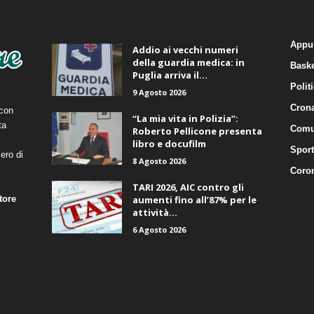
ALTRE NOTIZIE
CA
Appu
Addio ai vecchi numeri
della guardia medica: in
Baske
Puglia arriva il...
Polit
9 Agosto 2026
Cron
 con
“La mia vita in Polizia”:
ta
Comu
Roberto Pellicone presenta
libro e docufilm
Sport
ero di
8 Agosto 2026
Coro
TARI 2026, AIC contro gli
tore
aumenti fino all’87% per le
attività...
6 Agosto 2026