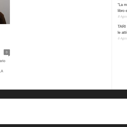
“La m
libro 
8 Agos
TARI 
le at
6 Agos
0
ario
LA