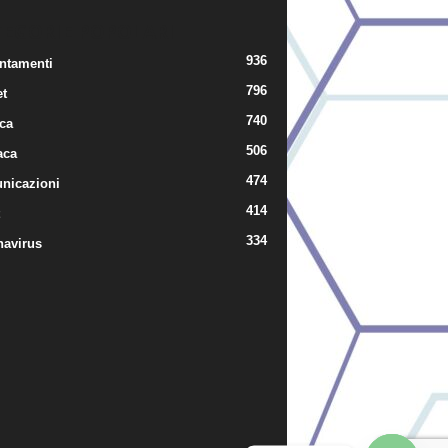
TEGORIE POPOLARI
936
ntamenti
796
t
740
ica
506
aca
474
nicazioni
414
334
navirus