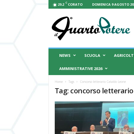
C
CORATO
DOMENICA 9 AGOSTO 20
29.2
I
l
Q
u
a
r
t
NEWS
SCUOLA
AGRICOL
o
P
AMMINISTRATIVE 2026
o
t
Home
Tags
Concorso letterario Cataldo Leone
e
Tag: concorso letterari
r
e