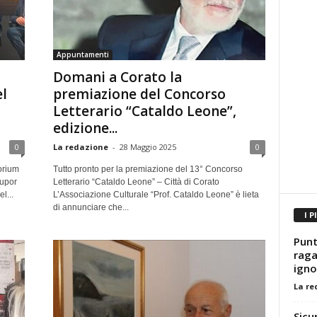
Appuntamenti
Domani a Corato la
l
premiazione del Concorso
Letterario “Cataldo Leone”,
edizione...
0
La redazione
-
28 Maggio 2025
0
torium
Tutto pronto per la premiazione del 13° Concorso
tupor
Letterario “Cataldo Leone” – Città di Corato
l...
L’Associazione Culturale “Prof. Cataldo Leone” è lieta
di annunciare che...
I P
Punt
raga
igno
La re
Sicu