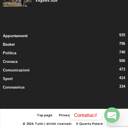
4 Agosto 2026
CATEGORIE POPOLARI
935
Appuntamenti
796
Basket
740
Politica
506
Cronaca
473
Comunicazioni
414
Sport
334
Coronavirus
Contattaci!
Top page
Privacy
Contatti
© 2024. Tutti i diritti riservati.
Il Quarto Potere
O