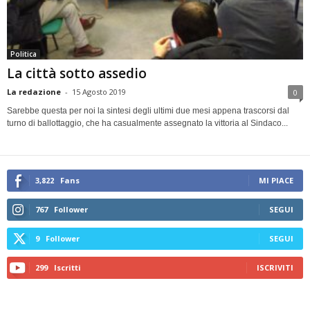
Politica
La città sotto assedio
La redazione
-
15 Agosto 2019
0
Sarebbe questa per noi la sintesi degli ultimi due mesi appena trascorsi dal
turno di ballottaggio, che ha casualmente assegnato la vittoria al Sindaco...
3,822
Fans
MI PIACE
767
Follower
SEGUI
9
Follower
SEGUI
299
Iscritti
ISCRIVITI