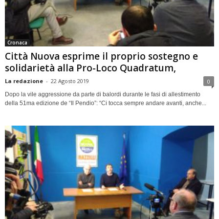
Cronaca
Città Nuova esprime il proprio sostegno e
solidarietà alla Pro-Loco Quadratum,
La redazione
-
22 Agosto 2019
0
Dopo la vile aggressione da parte di balordi durante le fasi di allestimento
della 51ma edizione de “Il Pendio”: “Ci tocca sempre andare avanti, anche...