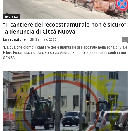
Sicurezza
“Il cantiere dell’ecoestramurale non è sicuro”:
la denuncia di Città Nuova
La redazione
-
28 Gennaio 2025
0
“Da qualche giorno il cantiere dell'estramurale si è spostato nella zona di Viale
Ettore Fieramosca sul lato verso via Andria. Ebbene, le operazioni continuano
SENZA...