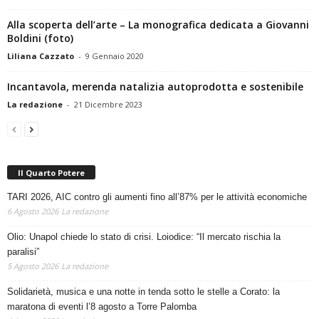
Alla scoperta dell’arte – La monografica dedicata a Giovanni
Boldini (foto)
Liliana Cazzato
-
9 Gennaio 2020
Incantavola, merenda natalizia autoprodotta e sostenibile
La redazione
-
21 Dicembre 2023
Il Quarto Potere
TARI 2026, AIC contro gli aumenti fino all’87% per le attività economiche
6 Agosto 2026
La redazione
Olio: Unapol chiede lo stato di crisi. Loiodice: “Il mercato rischia la
paralisi”
5 Agosto 2026
La redazione
Solidarietà, musica e una notte in tenda sotto le stelle a Corato: la
maratona di eventi l’8 agosto a Torre Palomba