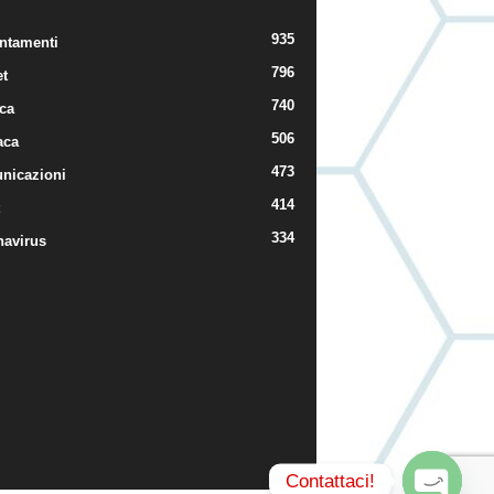
TEGORIE POPOLARI
935
ntamenti
796
t
740
ica
506
aca
473
nicazioni
414
334
navirus
Contattaci!