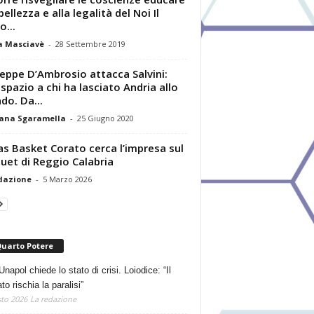
bellezza e alla legalità del Noi Il
o...
a Masciavè
-
28 Settembre 2019
eppe D’Ambrosio attacca Salvini:
 spazio a chi ha lasciato Andria allo
do. Da...
ana Sgaramella
-
25 Giugno 2020
as Basket Corato cerca l’impresa sul
uet di Reggio Calabria
dazione
-
5 Marzo 2026
Quarto Potere
Unapol chiede lo stato di crisi. Loiodice: “Il
o rischia la paralisi”
to 2026
La redazione