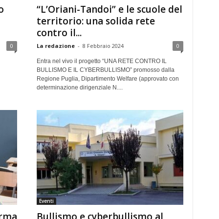
o
“L’Oriani-Tandoi” e le scuole del
territorio: una solida rete
contro il...
0
La redazione
-
8 Febbraio 2024
0
Entra nel vivo il progetto “UNA RETE CONTRO IL
BULLISMO E IL CYBERBULLISMO” promosso dalla
Regione Puglia, Dipartimento Welfare (approvato con
determinazione dirigenziale N....
Eventi
’Arma
Bullismo e cyberbullismo al