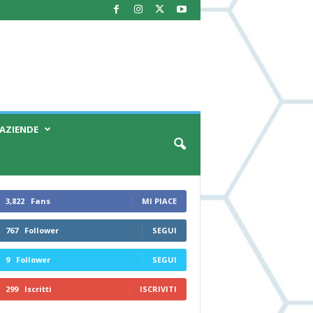
AZIENDE
3,822
Fans
MI PIACE
767
Follower
SEGUI
9
Follower
SEGUI
299
Iscritti
ISCRIVITI