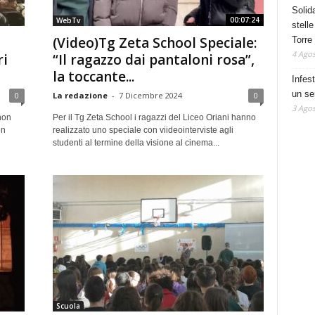
Solid
00:07:24
WebTv
stelle
(Video)Tg Zeta School Speciale:
Torre
4 Agos
ri
“Il ragazzo dai pantaloni rosa”,
la toccante...
Infes
un se
0
La redazione
-
7 Dicembre 2024
0
3 Agos
 non
Per il Tg Zeta School i ragazzi del Liceo Oriani hanno
on
realizzato uno speciale con viideointerviste agli
studenti al termine della visione al cinema...
Scuola