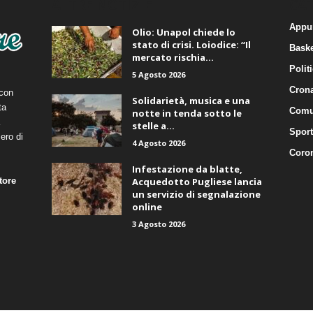
ALTRE NOTIZIE
CA
Appu
Olio: Unapol chiede lo
stato di crisi. Loiodice: “Il
Baske
mercato rischia...
Polit
5 Agosto 2026
Cron
 con
Solidarietà, musica e una
ta
Comu
notte in tenda sotto le
stelle a...
Sport
ero di
4 Agosto 2026
Coro
Infestazione da blatte,
tore
Acquedotto Pugliese lancia
un servizio di segnalazione
online
3 Agosto 2026