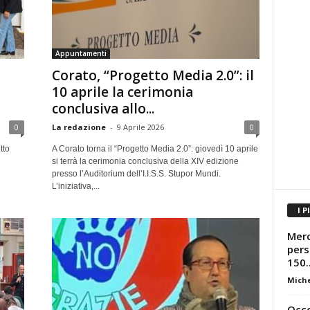
Appuntamenti
Corato, “Progetto Media 2.0”: il
10 aprile la cerimonia
conclusiva allo...
0
La redazione
-
9 Aprile 2026
0
tto
A Corato torna il “Progetto Media 2.0”: giovedì 10 aprile
si terrà la cerimonia conclusiva della XIV edizione
presso l’Auditorium dell’I.I.S.S. Stupor Mundi.
L’iniziativa,...
I P
Merc
persi
150..
Miche
Occo