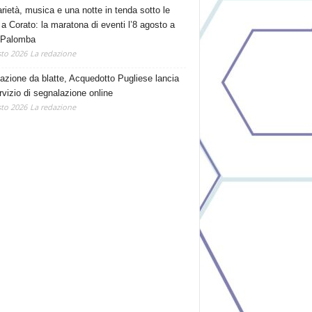
arietà, musica e una notte in tenda sotto le
 a Corato: la maratona di eventi l’8 agosto a
 Palomba
to 2026
La redazione
tazione da blatte, Acquedotto Pugliese lancia
rvizio di segnalazione online
to 2026
La redazione