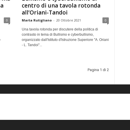
la
centro di una tavola rotonda
all’Oriani-Tandoi
0
Marta Rutigliano
-
20 Ottobre 2021
0
Una tavola rotonda per discutere della politica di
contrasto in tema di Bullismo e cyberbullismo,
e
organizzato dall'Istituto d'Istruzione Superiore "A. Oriani
- L. Tandoi"...
Pagina 1 di 2