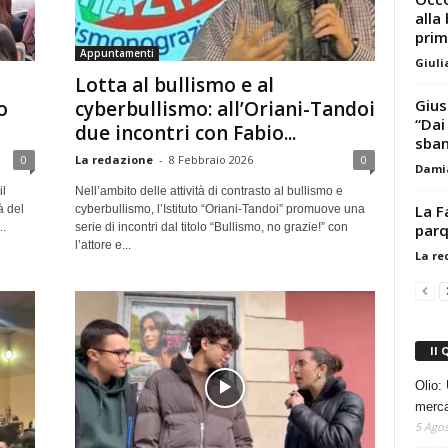
alla 
prim
Appuntamenti
Giuli
Lotta al bullismo e al
Gius
o
cyberbullismo: all’Oriani-Tandoi
“Dai
due incontri con Fabio...
sban
0
La redazione
-
8 Febbraio 2026
0
Dami
il
Nell’ambito delle attività di contrasto al bullismo e
La F
à del
cyberbullismo, l’Istituto “Oriani-Tandoi” promuove una
parq
..
serie di incontri dal titolo “Bullismo, no grazie!” con
l’attore e...
La re
Il 
Olio: 
mercat
5 Agos