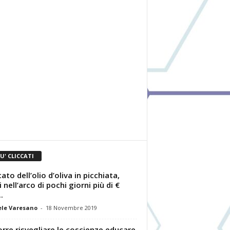
IU' CLICCATI
ato dell’olio d’oliva in picchiata,
 nell’arco di pochi giorni più di €
.
le Varesano
-
18 Novembre 2019
rre risvegliare le coscienze educare