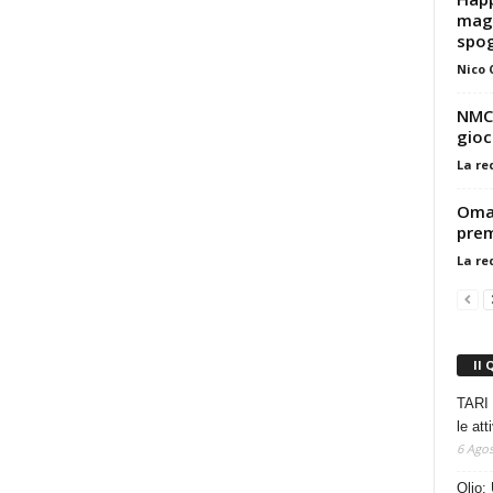
maga
spog
Nico
NMC,
gioc
La re
Omag
prem
La re
Il 
TARI 
le at
6 Agos
Olio: 