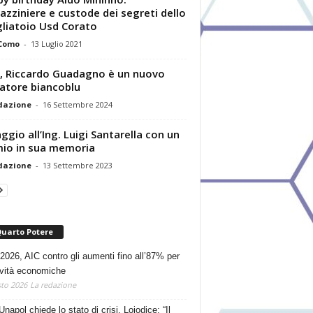
zziniere e custode dei segreti dello
liatoio Usd Corato
 Como
-
13 Luglio 2021
 Riccardo Guadagno è un nuovo
atore biancoblu
dazione
-
16 Settembre 2024
gio all’Ing. Luigi Santarella con un
io in sua memoria
dazione
-
13 Settembre 2023
Quarto Potere
2026, AIC contro gli aumenti fino all’87% per
tività economiche
to 2026
La redazione
Unapol chiede lo stato di crisi. Loiodice: “Il