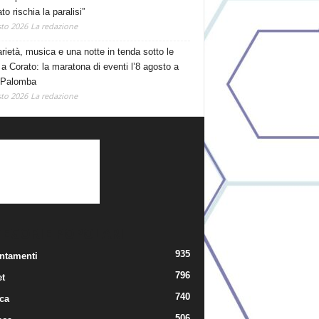
o rischia la paralisi”
to 2026
La redazione
arietà, musica e una notte in tenda sotto le
 a Corato: la maratona di eventi l’8 agosto a
 Palomba
to 2026
La redazione
TEGORIE POPOLARI
935
ntamenti
796
t
740
ica
506