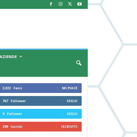
AZIENDE
3,822
Fans
MI PIACE
767
Follower
SEGUI
9
Follower
SEGUI
299
Iscritti
ISCRIVITI