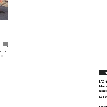
i
0
, gli
 in
I P
L’Or
Nazi
scuo
La re
Happ