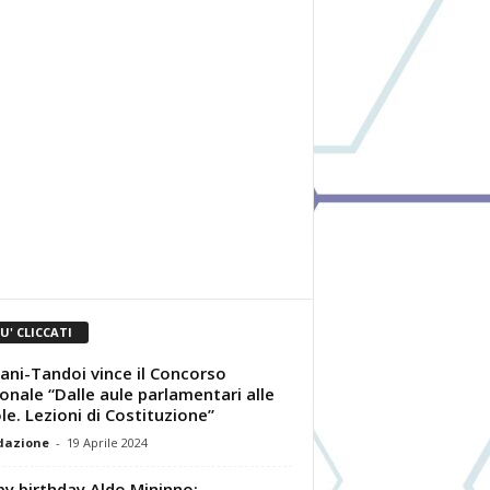
IU' CLICCATI
iani-Tandoi vince il Concorso
onale “Dalle aule parlamentari alle
le. Lezioni di Costituzione”
dazione
-
19 Aprile 2024
y birthday Aldo Mininno: