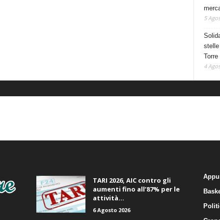
mercat
5 Agos
Solid
stelle
Torre
4 Agos
ALTRE NOTIZIE
CA
Appu
TARI 2026, AIC contro gli
aumenti fino all’87% per le
Baske
attività...
Polit
6 Agosto 2026