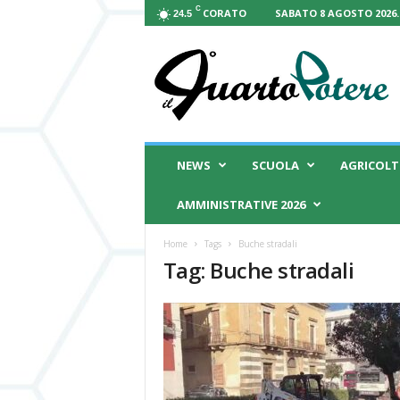
C
CORATO
SABATO 8 AGOSTO 2026.
24.5
I
l
Q
u
a
r
t
NEWS
SCUOLA
AGRICOL
o
P
AMMINISTRATIVE 2026
o
t
Home
Tags
Buche stradali
e
Tag: Buche stradali
r
e