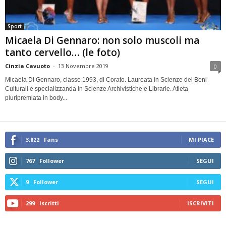
Sport
Micaela Di Gennaro: non solo muscoli ma
tanto cervello… (le foto)
Cinzia Cavuoto
-
13 Novembre 2019
0
Micaela Di Gennaro, classe 1993, di Corato. Laureata in Scienze dei Beni
Culturali e specializzanda in Scienze Archivistiche e Librarie. Atleta
pluripremiata in body...
3,822
Fans
MI PIACE
767
Follower
SEGUI
9
Follower
SEGUI
299
Iscritti
ISCRIVITI