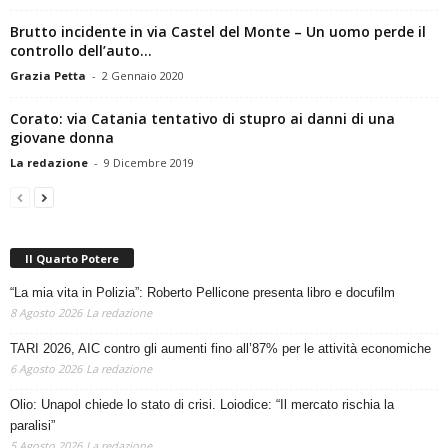
Brutto incidente in via Castel del Monte – Un uomo perde il
controllo dell’auto...
Grazia Petta
-
2 Gennaio 2020
Corato: via Catania tentativo di stupro ai danni di una
giovane donna
La redazione
-
9 Dicembre 2019
Il Quarto Potere
“La mia vita in Polizia”: Roberto Pellicone presenta libro e docufilm
8 Agosto 2026
La redazione
TARI 2026, AIC contro gli aumenti fino all’87% per le attività economiche
6 Agosto 2026
La redazione
Olio: Unapol chiede lo stato di crisi. Loiodice: “Il mercato rischia la
paralisi”
5 Agosto 2026
La redazione