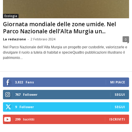
Ecologia
Giornata mondiale delle zone umide. Nel
Parco Nazionale dell’Alta Murgia un...
La redazione
-
2 Febbraio 2024
0
Nel Parco Nazionale dell’Alta Murgia un progetto per custodirle, valorizzarle e
divulgare il ruolo a tutela di habitat e specieQuattro pubblicazioni illustrano il
patrimonio...
3,822
Fans
MI PIACE
767
Follower
SEGUI
9
Follower
SEGUI
299
Iscritti
ISCRIVITI