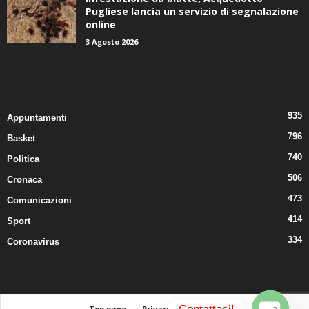
Pugliese lancia un servizio di segnalazione
online
3 Agosto 2026
CATEGORIE POPOLARI
935
Appuntamenti
796
Basket
740
Politica
506
Cronaca
473
Comunicazioni
414
Sport
334
Coronavirus
Top page
Privacy
Contatti