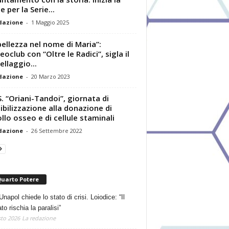
e per la Serie...
dazione
-
1 Maggio 2025
bellezza nel nome di Maria”:
eoclub con “Oltre le Radici”, sigla il
llaggio...
dazione
-
20 Marzo 2023
.S. “Oriani-Tandoi”, giornata di
ibilizzazione alla donazione di
llo osseo e di cellule staminali
dazione
-
26 Settembre 2022
Quarto Potere
Unapol chiede lo stato di crisi. Loiodice: “Il
o rischia la paralisi”
to 2026
La redazione