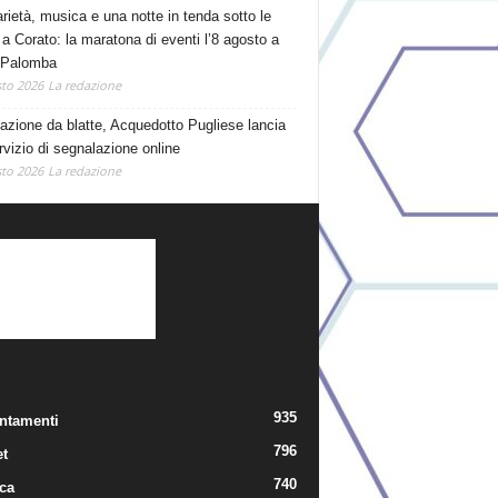
arietà, musica e una notte in tenda sotto le
 a Corato: la maratona di eventi l’8 agosto a
 Palomba
to 2026
La redazione
tazione da blatte, Acquedotto Pugliese lancia
rvizio di segnalazione online
to 2026
La redazione
TEGORIE POPOLARI
935
ntamenti
796
t
740
ica