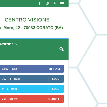
AZIENDE
3,822
Fans
MI PIACE
767
Follower
SEGUI
9
Follower
SEGUI
299
Iscritti
ISCRIVITI