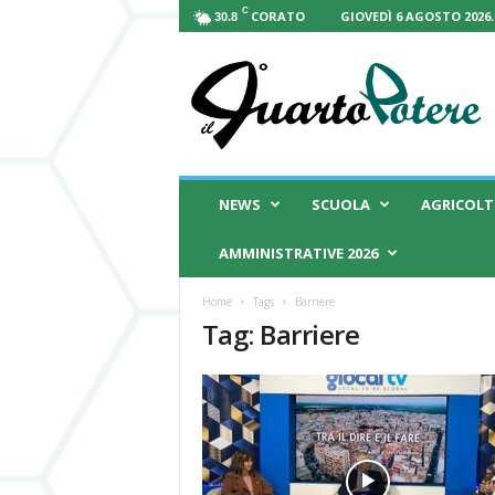
C
CORATO
GIOVEDÌ 6 AGOSTO 2026.
30.8
I
l
Q
u
a
r
t
NEWS
SCUOLA
AGRICOL
o
P
AMMINISTRATIVE 2026
o
t
Home
Tags
Barriere
e
Tag: Barriere
r
e