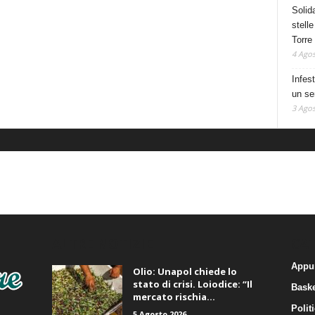
Solid
stelle
Torre
4 Agos
Infes
un se
3 Agos
ALTRE NOTIZIE
CA
Appu
Olio: Unapol chiede lo
stato di crisi. Loiodice: “Il
Baske
mercato rischia...
Polit
5 Agosto 2026