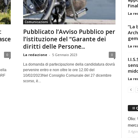
Final
La re
Comunicazioni
“La 
:
Pubblicato l’Avviso Pubblico per
Arch
geme
asce
l’istituzione del “Garante dei
diritti delle Persone...
La re
0
La redazione
-
5 Gennaio 2023
0
I.I.S
sens
La domanda di partecipazione della candidatura dovrà
mido
ella
pervenire entro e non oltre le ore 12.00 del
GRF
10/02/2023Nel Consiglio Comunale del 27 dicembre
La re
scorso, è...
Il 
Olio: 
mercat
5 Agos