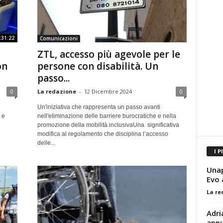
:31:22
Comunicazioni
ZTL, accesso più agevole per le
on
persone con disabilità. Un
passo...
0
La redazione
-
12 Dicembre 2024
0
Un'iniziativa che rappresenta un passo avanti
 e
nell'eliminazione delle barriere burocratiche e nella
promozione della mobilità inclusivaUna significativa
modifica al regolamento che disciplina l’accesso
delle...
I P
Unap
Evo 
La re
Adri
appu