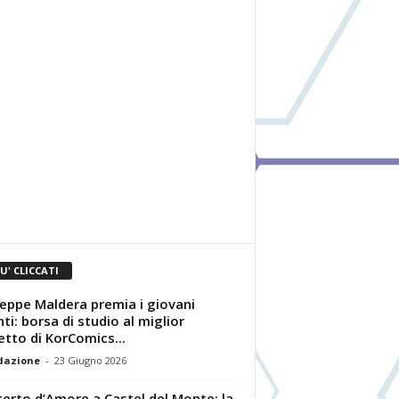
IU' CLICCATI
eppe Maldera premia i giovani
nti: borsa di studio al miglior
tto di KorComics...
dazione
-
23 Giugno 2026
erto d’Amore a Castel del Monte: la