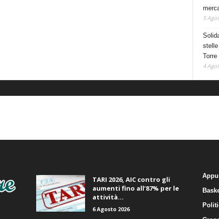
mercat
5 Agos
Solid
stelle
Torre
4 Agos
ALTRE NOTIZIE
CA
Appu
TARI 2026, AIC contro gli
aumenti fino all’87% per le
Baske
attività...
Polit
6 Agosto 2026