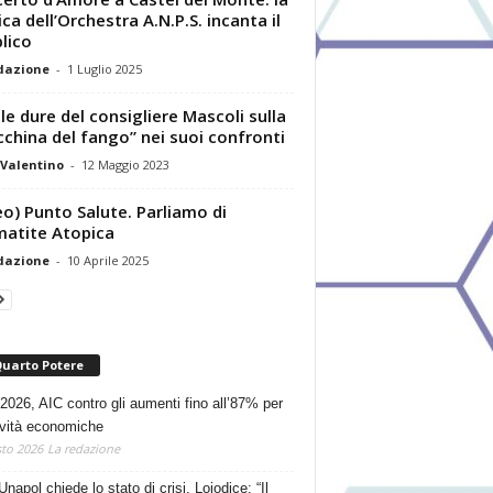
ca dell’Orchestra A.N.P.S. incanta il
lico
dazione
-
1 Luglio 2025
le dure del consigliere Mascoli sulla
china del fango” nei suoi confronti
Valentino
-
12 Maggio 2023
eo) Punto Salute. Parliamo di
atite Atopica
dazione
-
10 Aprile 2025
Quarto Potere
2026, AIC contro gli aumenti fino all’87% per
tività economiche
to 2026
La redazione
Unapol chiede lo stato di crisi. Loiodice: “Il