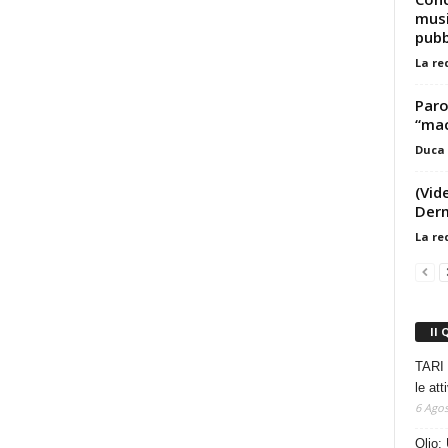
musi
pubb
La re
Paro
“mac
Duca 
(Vid
Derm
La re
Il 
TARI 
le at
6 Agos
Olio: 