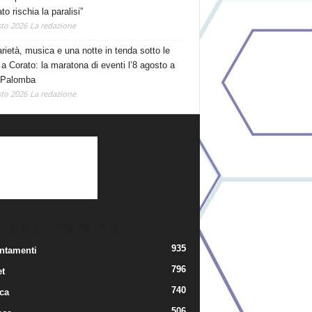
o rischia la paralisi”
to 2026
La redazione
arietà, musica e una notte in tenda sotto le
 a Corato: la maratona di eventi l’8 agosto a
 Palomba
to 2026
La redazione
TEGORIE POPOLARI
935
ntamenti
796
t
740
ica
506