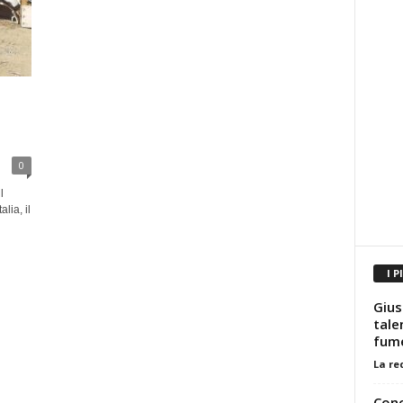
0
l
lia, il
I P
Gius
tale
fume
La re
Conc