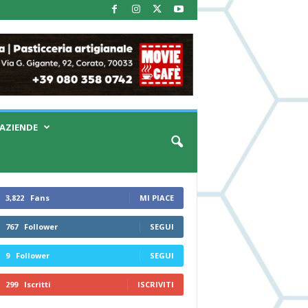
AZIENDE
3,822
Fans
MI PIACE
767
Follower
SEGUI
9
Follower
SEGUI
299
Iscritti
ISCRIVITI