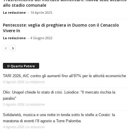
Trasferimento del mercato alimentare: nuova sede accanto
allo stadio comunale
La redazione
-
16 Aprile 2025
Pentecoste: veglia di preghiera in Duomo con il Cenacolo
Vivere In
La redazione
-
4 Giugno 2022
Il Quarto Potere
TARI 2026, AIC contro gli aumenti fino all’87% per le attività economiche
6 Agosto 2026
La redazione
Olio: Unapol chiede lo stato di crisi. Loiodice: “Il mercato rischia la
paralisi”
5 Agosto 2026
La redazione
Solidarietà, musica e una notte in tenda sotto le stelle a Corato: la
maratona di eventi l’8 agosto a Torre Palomba