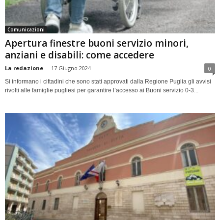
Comunicazioni
Apertura finestre buoni servizio minori,
anziani e disabili: come accedere
La redazione
-
17 Giugno 2024
0
Si informano i cittadini che sono stati approvati dalla Regione Puglia gli avvisi
rivolti alle famiglie pugliesi per garantire l’accesso ai Buoni servizio 0-3...