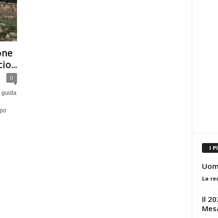
one
io...
0
a guida
opo
I P
Uomo
La re
Il 2
Mes