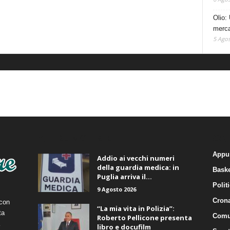
Olio: 
mercat
5 Agos
ALTRE NOTIZIE
CA
Appu
Addio ai vecchi numeri
della guardia medica: in
Baske
Puglia arriva il...
Polit
9 Agosto 2026
Cron
 con
“La mia vita in Polizia”:
ta
Comu
Roberto Pellicone presenta
libro e docufilm