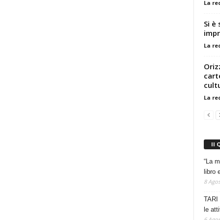
La re
Si è
impr
La re
Oriz
cart
cult
La re
Il 
“La m
libro 
8 Agos
TARI 
le at
6 Agos