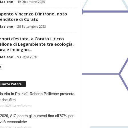
dazione
-
19 Dicembre 2025
 spento Vincenzo D’Introno, noto
enditore di Corato
dazione
-
25 Settembre 2023
zonti d’estate, a Corato il ricco
ellone di Legambiente tra ecologia,
ura e impegno...
dazione
-
9 Luglio 2026
Quarto Potere
ia vita in Polizia”: Roberto Pellicone presenta
e docufilm
to 2026
La redazione
2026, AIC contro gli aumenti fino all’87% per
tività economiche
to 2026
La redazione