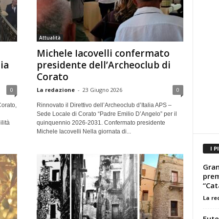
Attualità
Michele Iacovelli confermato
ia
presidente dell’Archeoclub di
Corato
0
La redazione
-
23 Giugno 2026
0
Corato,
Rinnovato il Direttivo dell’Archeoclub d’Italia APS –
Sede Locale di Corato “Padre Emilio D’Angelo” per il
lità
quinquennio 2026-2031. Confermato presidente
Michele Iacovelli Nella giornata di...
I P
Gran
prem
“Cat
La re
Eute