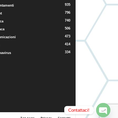
935
ntamenti
796
t
740
ica
506
aca
473
nicazioni
414
334
navirus
Contattaci!
Top page
Privacy
Contatti