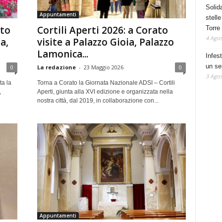
Solid
Appuntamenti
stelle
ato
Cortili Aperti 2026: a Corato
Torre
4 Agos
a,
visite a Palazzo Gioia, Palazzo
Lamonica...
Infes
un se
0
La redazione
-
23 Maggio 2026
0
3 Agos
a la
Torna a Corato la Giornata Nazionale ADSI – Cortili
,
Aperti, giunta alla XVI edizione e organizzata nella
nostra città, dal 2019, in collaborazione con...
Appuntamenti