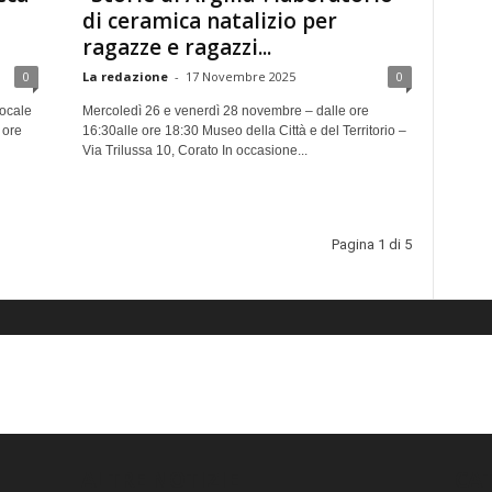
di ceramica natalizio per
ragazze e ragazzi...
0
La redazione
-
17 Novembre 2025
0
Locale
Mercoledì 26 e venerdì 28 novembre – dalle ore
 ore
16:30alle ore 18:30 Museo della Città e del Territorio –
Via Trilussa 10, Corato In occasione...
Pagina 1 di 5
ALTRE NOTIZIE
CA