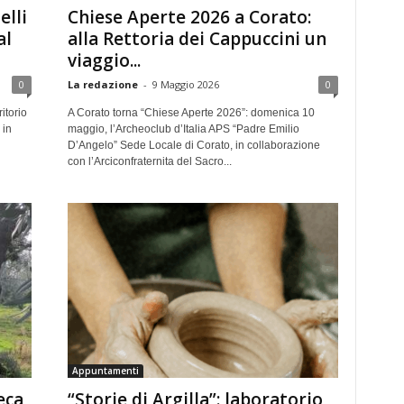
elli
Chiese Aperte 2026 a Corato:
al
alla Rettoria dei Cappuccini un
viaggio...
0
La redazione
-
9 Maggio 2026
0
itorio
A Corato torna “Chiese Aperte 2026”: domenica 10
 in
maggio, l’Archeoclub d’Italia APS “Padre Emilio
D’Angelo” Sede Locale di Corato, in collaborazione
con l’Arciconfraternita del Sacro...
Appuntamenti
eca
“Storie di Argilla”: laboratorio