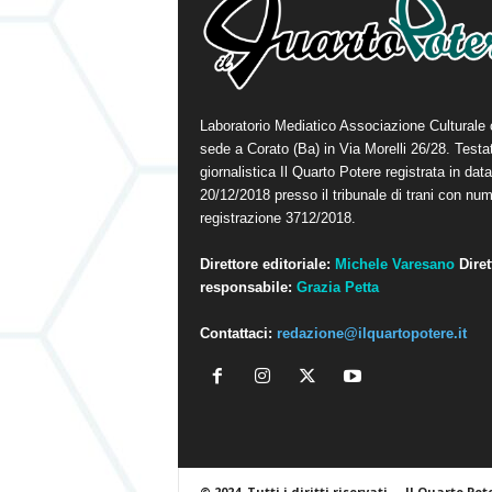
Laboratorio Mediatico Associazione Culturale
sede a Corato (Ba) in Via Morelli 26/28. Testa
giornalistica Il Quarto Potere registrata in data
20/12/2018 presso il tribunale di trani con num
registrazione 3712/2018.
Direttore editoriale:
Michele Varesano
Diret
responsabile:
Grazia Petta
Contattaci:
redazione@ilquartopotere.it
© 2024. Tutti i diritti riservati.
Il Quarto Pot