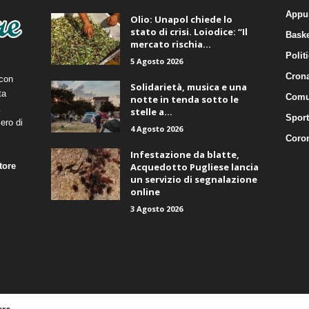
Appu
Olio: Unapol chiede lo
stato di crisi. Loiodice: “Il
Baske
mercato rischia...
Polit
5 Agosto 2026
Cron
 con
Solidarietà, musica e una
ta
Comu
notte in tenda sotto le
stelle a...
Sport
ero di
4 Agosto 2026
Coro
Infestazione da blatte,
tore
Acquedotto Pugliese lancia
un servizio di segnalazione
online
3 Agosto 2026
ere