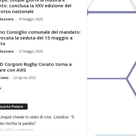
nto: conclusa la XXV edizione del
orso nazionale
dazione
-
18 Maggio 2026
mo Consiglio comunale del mandato:
ocata la seduta del 15 maggio a
ato
dazione
-
12 Maggio 2026
SD Corgom Rugby Corato torna a
re con AVIS
 Como
-
22 Aprile 2022
Quarto Potere
Unapol chiede lo stato di crisi. Loiodice: “Il
o rischia la paralisi”
to 2026
La redazione