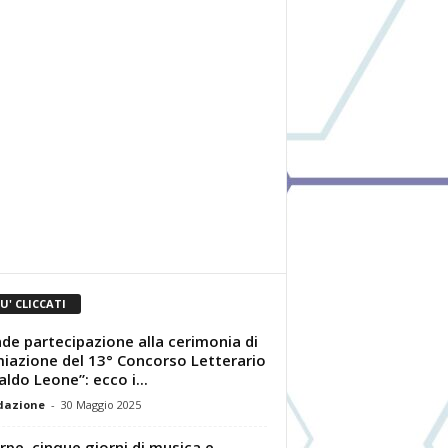
IU' CLICCATI
de partecipazione alla cerimonia di
iazione del 13° Concorso Letterario
aldo Leone”: ecco i...
dazione
-
30 Maggio 2025
rpe, cinque giorni di musica e