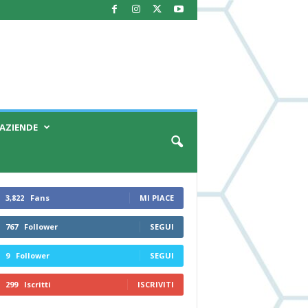
AZIENDE
3,822
Fans
MI PIACE
767
Follower
SEGUI
9
Follower
SEGUI
299
Iscritti
ISCRIVITI