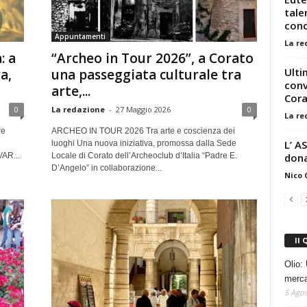
tale
conc
Appuntamenti
La re
: a
“Archeo in Tour 2026”, a Corato
Ulti
a,
una passeggiata culturale tra
conv
arte,...
Cor
0
La redazione
-
27 Maggio 2026
0
La re
re
ARCHEO IN TOUR 2026 Tra arte e coscienza dei
L’ A
luoghi Una nuova iniziativa, promossa dalla Sede
dona
VAR...
Locale di Corato dell’Archeoclub d’Italia “Padre E.
D’Angelo” in collaborazione...
Nico
Il 
Olio: 
mercat
5 Agos