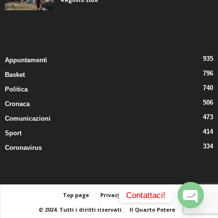
CATEGORIE POPOLARI
935
Appuntamenti
796
Basket
740
Politica
506
Cronaca
473
Comunicazioni
414
Sport
334
Coronavirus
Contattaci!
Top page
Privacy
Contatti
© 2024. Tutti i diritti riservati.
Il Quarto Potere
O