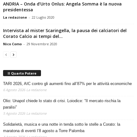
ANDRIA – Onda d’Urto Onlus: Angela Somma è la nuova
presidentessa
La redazione
-
22 Luglio 2020
Intervista al mister Scaringella, la pausa dei calciatori del
Corato Calcio ai tempi del...
Nico Como
-
29 Novembre 2020
Il Quarto Potere
TARI 2026, AIC contro gli aumenti fino all’87% per le attività economiche
6 Agosto 2026
La redazione
Olio: Unapol chiede lo stato di crisi. Loiodice: “Il mercato rischia la
paralisi”
5 Agosto 2026
La redazione
Solidarietà, musica e una notte in tenda sotto le stelle a Corato: la
maratona di eventi l’8 agosto a Torre Palomba
4 Agosto 2026
La redazione