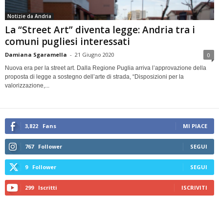
Notizie da Andria
La “Street Art” diventa legge: Andria tra i
comuni pugliesi interessati
Damiana Sgaramella
-
21 Giugno 2020
0
Nuova era per la street art. Dalla Regione Puglia arriva l’approvazione della
proposta di legge a sostegno dell’arte di strada, “Disposizioni per la
valorizzazione,...
3,822
Fans
MI PIACE
767
Follower
SEGUI
9
Follower
SEGUI
299
Iscritti
ISCRIVITI