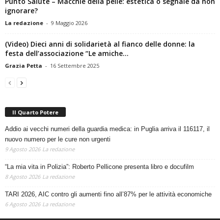
Punto Salute – Macchie della pelle: estetica o segnale da non
ignorare?
La redazione
-
9 Maggio 2026
(Video) Dieci anni di solidarietà al fianco delle donne: la
festa dell’associazione “Le amiche...
Grazia Petta
-
16 Settembre 2025
Il Quarto Potere
Addio ai vecchi numeri della guardia medica: in Puglia arriva il 116117, il
nuovo numero per le cure non urgenti
9 Agosto 2026
La redazione
“La mia vita in Polizia”: Roberto Pellicone presenta libro e docufilm
8 Agosto 2026
La redazione
TARI 2026, AIC contro gli aumenti fino all’87% per le attività economiche
6 Agosto 2026
La redazione