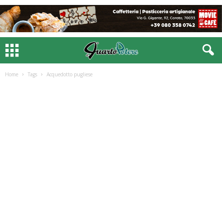
Home
Tags
Acquedotto pugliese