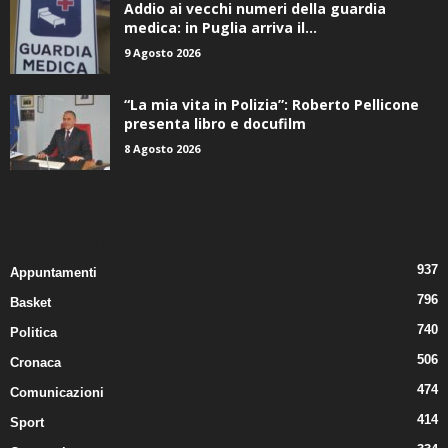
Addio ai vecchi numeri della guardia
medica: in Puglia arriva il...
9 Agosto 2026
“La mia vita in Polizia”: Roberto Pellicone
presenta libro e docufilm
8 Agosto 2026
CATEGORIE POPOLARI
937
Appuntamenti
796
Basket
740
Politica
506
Cronaca
474
Comunicazioni
414
Sport