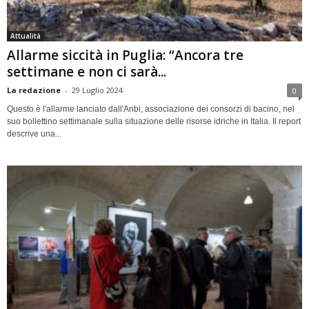
Attualità
Allarme siccità in Puglia: “Ancora tre
settimane e non ci sarà...
La redazione
-
29 Luglio 2024
0
Questo è l'allarme lanciato dall'Anbi, associazione dei consorzi di bacino, nel
suo bollettino settimanale sulla situazione delle risorse idriche in Italia. Il report
descrive una...