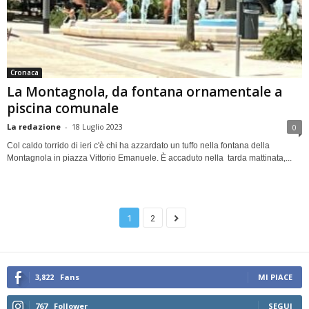
Cronaca
La Montagnola, da fontana ornamentale a
piscina comunale
La redazione
-
18 Luglio 2023
0
Col caldo torrido di ieri c'è chi ha azzardato un tuffo nella fontana della
Montagnola in piazza Vittorio Emanuele. È accaduto nella tarda mattinata,...
1
2
3,822
Fans
MI PIACE
767
Follower
SEGUI