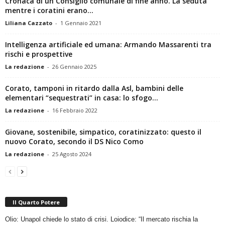
Cronaca di un Consiglio comunale di fine anno. La seduta
mentre i coratini erano...
Liliana Cazzato
-
1 Gennaio 2021
Intelligenza artificiale ed umana: Armando Massarenti tra
rischi e prospettive
La redazione
-
26 Gennaio 2025
Corato, tamponi in ritardo dalla Asl, bambini delle
elementari “sequestrati” in casa: lo sfogo...
La redazione
-
16 Febbraio 2022
Giovane, sostenibile, simpatico, coratinizzato: questo il
nuovo Corato, secondo il DS Nico Como
La redazione
-
25 Agosto 2024
Il Quarto Potere
Olio: Unapol chiede lo stato di crisi. Loiodice: “Il mercato rischia la