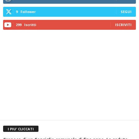
9
Follower
SEGUI
299
Iscritti
ISCRIVITI
I PIU' CLICCATI