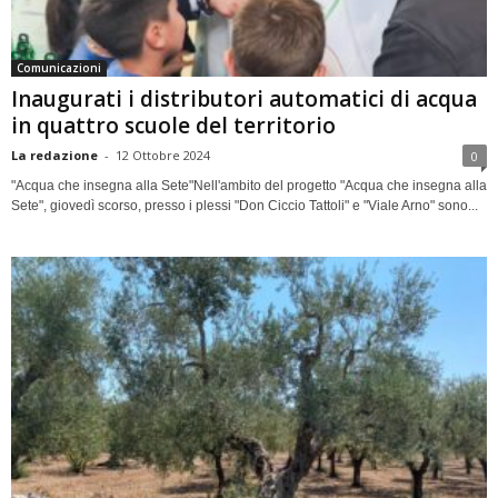
Comunicazioni
Inaugurati i distributori automatici di acqua
in quattro scuole del territorio
La redazione
-
12 Ottobre 2024
0
"Acqua che insegna alla Sete"Nell'ambito del progetto "Acqua che insegna alla
Sete", giovedì scorso, presso i plessi "Don Ciccio Tattoli" e "Viale Arno" sono...