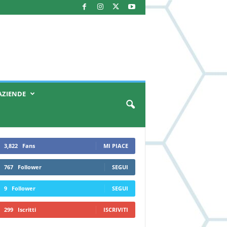
AZIENDE
3,822
Fans
MI PIACE
767
Follower
SEGUI
9
Follower
SEGUI
299
Iscritti
ISCRIVITI