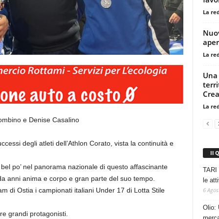
La re
Nuov
aper
La re
Una 
terr
Crea
La re
Bombino e Denise Casalino
essi degli atleti dell’Athlon Corato, vista la continuità e
Il 
n bel po’ nel panorama nazionale di questo affascinante
TARI 
a da anni anima e corpo e gran parte del suo tempo.
le at
6 Agos
m di Ostia i campionati italiani Under 17 di Lotta Stile
Olio: 
e grandi protagonisti.
mercat