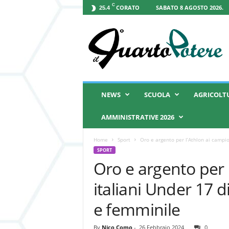
C
CORATO
SABATO 8 AGOSTO 2026.
25.4
I
l
Q
u
a
r
t
NEWS
SCUOLA
AGRICOLT
o
P
AMMINISTRATIVE 2026
o
t
Home
Sport
Oro e argento per l’Athlon ai campion
e
SPORT
r
Oro e argento per 
e
italiani Under 17 di
e femminile
By
Nico Como
-
26 Febbraio 2024
0