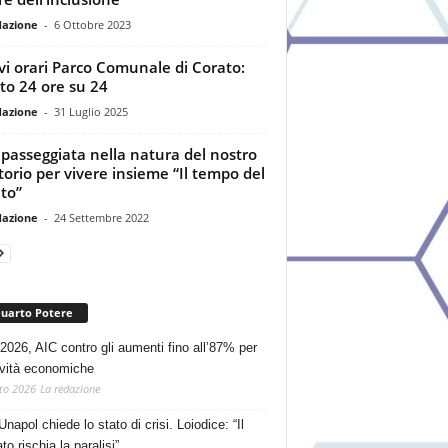
dazione
-
6 Ottobre 2023
i orari Parco Comunale di Corato:
to 24 ore su 24
dazione
-
31 Luglio 2025
passeggiata nella natura del nostro
itorio per vivere insieme “Il tempo del
to”
dazione
-
24 Settembre 2022
Quarto Potere
2026, AIC contro gli aumenti fino all’87% per
tività economiche
to 2026
La redazione
Unapol chiede lo stato di crisi. Loiodice: “Il
o rischia la paralisi”