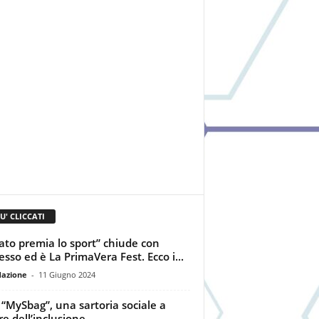
IU' CLICCATI
ato premia lo sport” chiude con
esso ed è La PrimaVera Fest. Ecco i...
dazione
-
11 Giugno 2024
 “MySbag”, una sartoria sociale a
re dell’inclusione