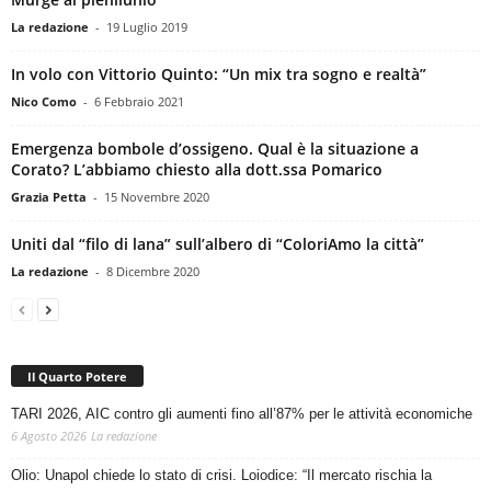
La redazione
-
19 Luglio 2019
In volo con Vittorio Quinto: “Un mix tra sogno e realtà”
Nico Como
-
6 Febbraio 2021
Emergenza bombole d’ossigeno. Qual è la situazione a
Corato? L’abbiamo chiesto alla dott.ssa Pomarico
Grazia Petta
-
15 Novembre 2020
Uniti dal “filo di lana” sull’albero di “ColoriAmo la città”
La redazione
-
8 Dicembre 2020
Il Quarto Potere
TARI 2026, AIC contro gli aumenti fino all’87% per le attività economiche
6 Agosto 2026
La redazione
Olio: Unapol chiede lo stato di crisi. Loiodice: “Il mercato rischia la