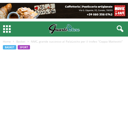
Home
Basket
NMC, grande successo al PalaLosito per il trofeo “Coppa Matteotti”
BASKET
SPORT