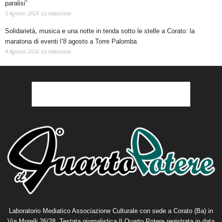
paralisi”
5 Agosto 2026
La redazione
Solidarietà, musica e una notte in tenda sotto le stelle a Corato: la
maratona di eventi l’8 agosto a Torre Palomba
4 Agosto 2026
La redazione
Laboratorio Mediatico Associazione Culturale con sede a Corato (Ba) in
Via Morelli 26/28. Testata giornalistica Il Quarto Potere registrata in data