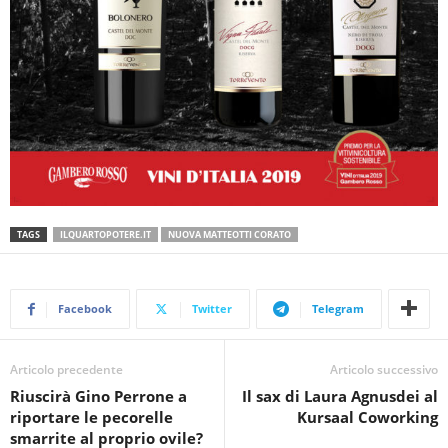
TAGS
ILQUARTOPOTERE.IT
NUOVA MATTEOTTI CORATO
Facebook
Twitter
Telegram
Articolo precedente
Articolo successivo
Riuscirà Gino Perrone a
Il sax di Laura Agnusdei al
riportare le pecorelle
Kursaal Coworking
smarrite al proprio ovile?