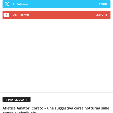
9
Follower
SEGUI
299
Iscritti
ISCRIVITI
I PIU' CLICCATI
Atletica Amatori Corato – una suggestiva corsa notturna sulle
Murge al plenilunio