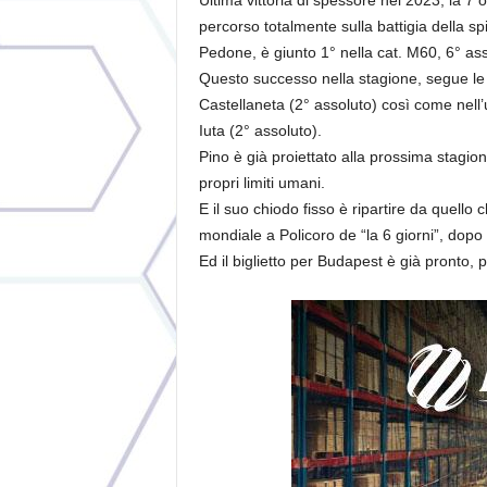
Ultima vittoria di spessore nel 2023, la 7 
percorso totalmente sulla battigia della sp
Pedone, è giunto 1° nella cat. M60, 6° ass
Questo successo nella stagione, segue le 2
Castellaneta (2° assoluto) così come nell’
Iuta (2° assoluto).
Pino è già proiettato alla prossima stagion
propri limiti umani.
E il suo chiodo fisso è ripartire da quello
mondiale a Policoro de “la 6 giorni”, dopo 
Ed il biglietto per Budapest è già pronto, p