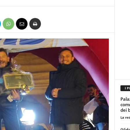
I P
Palaz
comm
dei 
La re
(Vid