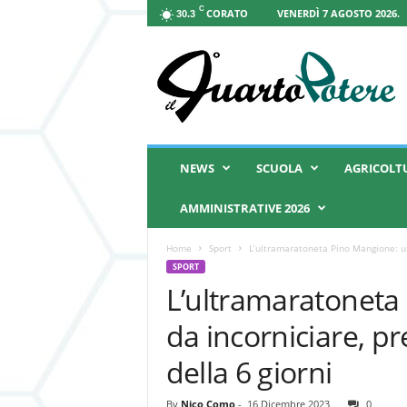
C
CORATO
VENERDÌ 7 AGOSTO 2026.
30.3
I
l
Q
u
a
r
t
NEWS
SCUOLA
AGRICOLT
o
P
AMMINISTRATIVE 2026
o
t
Home
Sport
L’ultramaratoneta Pino Mangione: un
e
SPORT
r
L’ultramaratoneta
e
da incorniciare, p
della 6 giorni
By
Nico Como
-
16 Dicembre 2023
0