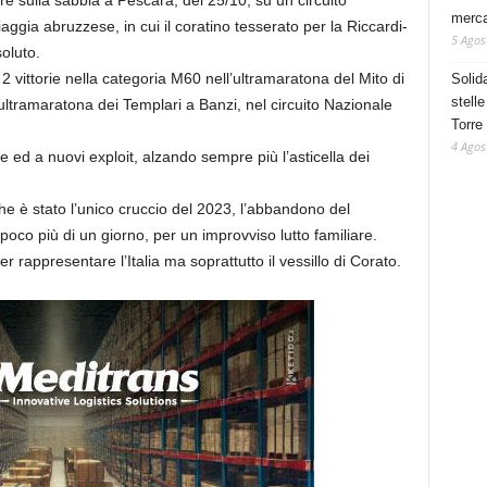
ore sulla sabbia a Pescara, del 25/10, su un circuito
mercat
iaggia abruzzese, in cui il coratino tesserato per la Riccardi-
5 Agos
oluto.
 vittorie nella categoria M60 nell’ultramaratona del Mito di
Solid
stelle
ultramaratona dei Templari a Banzi, nel circuito Nazionale
Torre
4 Agos
e ed a nuovi exploit, alzando sempre più l’asticella dei
 che è stato l’unico cruccio del 2023, l’abbandono del
poco più di un giorno, per un improvviso lutto familiare.
er rappresentare l’Italia ma soprattutto il vessillo di Corato.