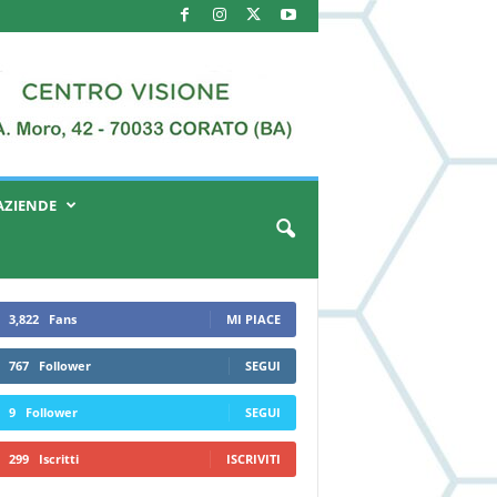
AZIENDE
3,822
Fans
MI PIACE
767
Follower
SEGUI
9
Follower
SEGUI
299
Iscritti
ISCRIVITI