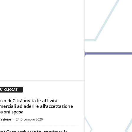
IU' CLICCATI
zo di Città invita le attività
erciali ad aderire all’accettazione
buoni spesa
dazione
-
24 Dicembre 2020
eo) Caro carburante, continua la