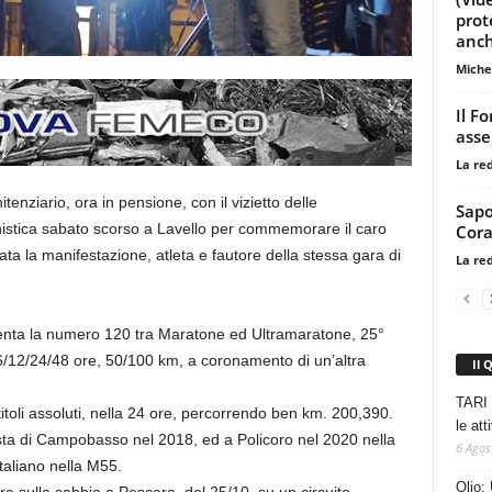
prot
anch
Miche
Il F
ass
La re
enziario, ora in pensione, con il vizietto delle
Sapo
nistica sabato scorso a Lavello per commemorare il caro
Cora
a la manifestazione, atleta e fautore della stessa gara di
La re
nta la numero 120 tra Maratone ed Ultramaratone, 25°
tra 6/12/24/48 ore, 50/100 km, a coronamento di un’altra
Il 
TARI 
itoli assoluti, nella 24 ore, percorrendo ben km. 200,390.
le at
n pista di Campobasso nel 2018, ed a Policoro nel 2020 nella
6 Agos
taliano nella M55.
Olio: 