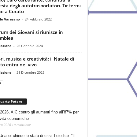
esta degli autotrasportatori. Tir fermi
e a Corato
le Varesano
-
24 Febbraio 2022
orum dei Giovani si riunisce in
emblea
dazione
-
26 Gennaio 2024
ri, musica e creatività: il Natale di
to entra nel vivo
dazione
-
21 Dicembre 2025
Quarto Potere
2026, AIC contro gli aumenti fino all’87% per
tività economiche
to 2026
La redazione
Unapol chiede lo stato di crisi. Loiodice: “Il