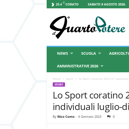
C
CORATO
SABATO 8 AGOSTO 2026.
25.4
I
l
Q
u
a
r
t
NEWS
SCUOLA
AGRICOLT
o
P
AMMINISTRATIVE 2026
o
t
Home
Sport
Lo Sport coratino 2022 (2^ puntata): 
e
SPORT
r
Lo Sport coratino 2
e
individuali luglio
By
Nico Como
-
6 Gennaio 2023
0