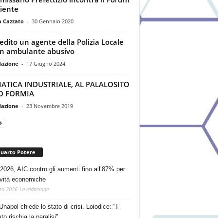
iente
a Cazzato
-
30 Gennaio 2020
edito un agente della Polizia Locale
n ambulante abusivo
dazione
-
17 Giugno 2024
ATICA INDUSTRIALE, AL PALALOSITO
O FORMIA
dazione
-
23 Novembre 2019
Quarto Potere
2026, AIC contro gli aumenti fino all’87% per
tività economiche
to 2026
La redazione
Unapol chiede lo stato di crisi. Loiodice: “Il
o rischia la paralisi”