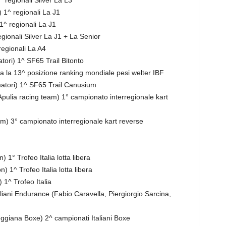
 regionali Silver La L3
 1^ regionali La J1
1^ regionali La J1
gionali Silver La J1 + La Senior
egionali La A4
tori) 1^ SF65 Trail Bitonto
a la 13^ posizione ranking mondiale pesi welter IBF
matori) 1^ SF65 Trail Canusium
ulia racing team) 1° campionato interregionale kart
am) 3° campionato interregionale kart reverse
1° Trofeo Italia lotta libera
 1^ Trofeo Italia lotta libera
 1^ Trofeo Italia
liani Endurance (Fabio Caravella, Piergiorgio Sarcina,
giana Boxe) 2^ campionati Italiani Boxe