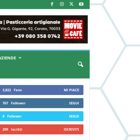
AZIENDE
3,822
Fans
MI PIACE
767
Follower
SEGUI
9
Follower
SEGUI
299
Iscritti
ISCRIVITI