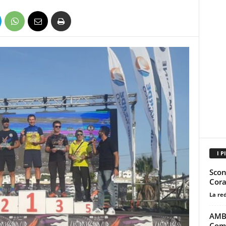
I P
Scon
Cora
La re
AMBI
Comm