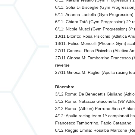
6/11: Natalia Testino (Gym Progression) 1^
6/11: Sofia Di Bisceglie (Gym Progression)
6/11: Arianna Lastella (Gym Progression) 
6/11: Chiara Tatò (Gym Progression) 2^ re
6/11: Nicole Musci (Gym Progression) 3^ r
13/11 Bitonto: Rosa Pisicchio (Atletica Ama
18/11: Felice Moncelli (Phoenix Gym) scal
27/11 Canosa: Rosa Pisicchio (Atletica A
27/11 Ginosa M: Tamborrino Francesco (Ap
reverse
27/11 Ginosa M: Pagliei (Apulia racing te
Dicembre
:
3/12 Roma: De Benedettis Giuliano (Athlon) 
3/12 Roma: Natascia Giaconella (96′ Athlon)
3/12 Roma: (Athlon) Perrone Siria (Athlon)
4/12: Apulia racing team 1^ campionati Ita
Francesco Tamborrino, Paolo Catapano
8/12 Reggio Emilia: Rosalba Marcone (Reg