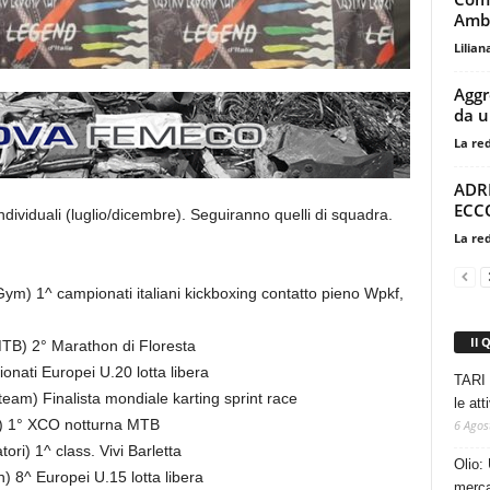
Amb
Lilian
Aggr
da u
La re
ADRI
ECC
individuali (luglio/dicembre). Seguiranno quelli di squadra.
La re
 Gym) 1^ campionati italiani kickboxing contatto pieno Wpkf,
Il 
MTB) 2° Marathon di Floresta
onati Europei U.20 lotta libera
TARI 
team) Finalista mondiale karting sprint race
le at
) 1° XCO notturna MTB
6 Agos
ori) 1^ class. Vivi Barletta
Olio: 
) 8^ Europei U.15 lotta libera
mercat