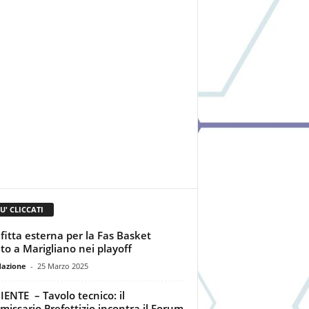
IU' CLICCATI
fitta esterna per la Fas Basket
to a Marigliano nei playoff
dazione
-
25 Marzo 2025
ENTE – Tavolo tecnico: il
issario Prefettizio incontra il Forum