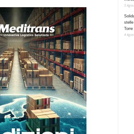
5 Agos
Solid
stelle
Torre
4 Agos