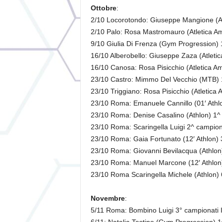
Ottobre
:
2/10 Locorotondo: Giuseppe Mangione (At
2/10 Palo: Rosa Mastromauro (Atletica Am
9/10 Giulia Di Frenza (Gym Progression) 1^
16/10 Alberobello: Giuseppe Zaza (Atletic
16/10 Canosa: Rosa Pisicchio (Atletica A
23/10 Castro: Mimmo Del Vecchio (MTB)
23/10 Triggiano: Rosa Pisicchio (Atletica
23/10 Roma: Emanuele Cannillo (01′ Athlon)
23/10 Roma: Denise Casalino (Athlon) 1^ ca
23/10 Roma: Scaringella Luigi 2^ campionati
23/10 Roma: Gaia Fortunato (12′ Athlon) 3^
23/10 Roma: Giovanni Bevilacqua (Athlon) 4
23/10 Roma: Manuel Marcone (12′ Athlon) ..
23/10 Roma Scaringella Michele (Athlon) 6°
Novembre
:
5/11 Roma: Bombino Luigi 3° campionati I