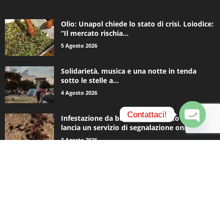
ALTRE NOTIZIE
Olio: Unapol chiede lo stato di crisi. Loiodice:
“Il mercato rischia...
5 Agosto 2026
Solidarietà, musica e una notte in tenda
sotto le stelle a...
4 Agosto 2026
Contattaci!
Infestazione da blatte, Acquedotto Pugliese
lancia un servizio di segnalazione online
O
3 Agosto 2026
p
e
n
c
CATEGORIE POPOLARI
h
a
935
Appuntamenti
t
796
y
Basket