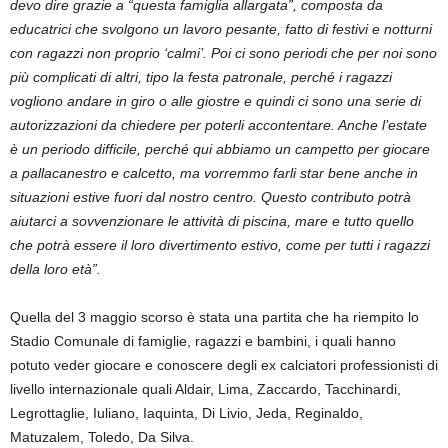
devo dire grazie a “questa famiglia allargata”, composta da
educatrici che svolgono un lavoro pesante, fatto di festivi e notturni
con ragazzi non proprio ‘calmi’. Poi ci sono periodi che per noi sono
più complicati di altri, tipo la festa patronale, perché i ragazzi
vogliono andare in giro o alle giostre e quindi ci sono una serie di
autorizzazioni da chiedere per poterli accontentare. Anche l’estate
è un periodo difficile, perché qui abbiamo un campetto per giocare
a pallacanestro e calcetto, ma vorremmo farli star bene anche in
situazioni estive fuori dal nostro centro. Questo contributo potrà
aiutarci a sovvenzionare le attività di piscina, mare e tutto quello
che potrà essere il loro divertimento estivo, come per tutti i ragazzi
della loro età”.
Quella del 3 maggio scorso è stata una partita che ha riempito lo
Stadio Comunale di famiglie, ragazzi e bambini, i quali hanno
potuto veder giocare e conoscere degli ex calciatori professionisti di
livello internazionale quali Aldair, Lima, Zaccardo, Tacchinardi,
Legrottaglie, Iuliano, Iaquinta, Di Livio, Jeda, Reginaldo,
Matuzalem, Toledo, Da Silva.