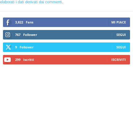
elaborati i dati derivati dai commenti
.
3,822
Fans
MI PIACE
767
Follower
SEGUI
9
Follower
SEGUI
299
Iscritti
ISCRIVITI