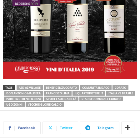
TAGS
ASD AZ VILLAGE
BENEFICENZA CORATO
COMUNITÀ INDACO
CORATO
DON ANTONIO MALDERA
FRANCISCO LIMA
ILQUARTOPOTERE.IT
ITALIA VS BRASILE
PARTITA DI BENEFICENZA
SPORT E SOLIDARIETÀ
STADIO COMUNALE CORATO
UGO ZONNI
VECCHIE GLORIE CALCIO
Facebook
Twitter
Telegram