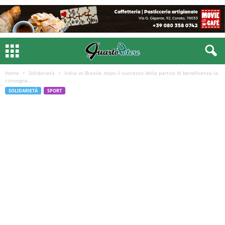
Home
Solidarietà
Italia vs Brasile, dopo il successo della partita di beneficenza la
consegna...
SOLIDARIETÀ
SPORT