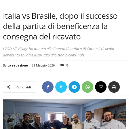
Italia vs Brasile, dopo il successo
della partita di beneficenza la
consegna del ricavato
L’ASD AZ Village ha donato alla Comunità Indaco di Corato il ricavato
dell’evento solidale disputato allo stadio comunale
By
La redazione
-
21 Maggio 2026
0
Condividi