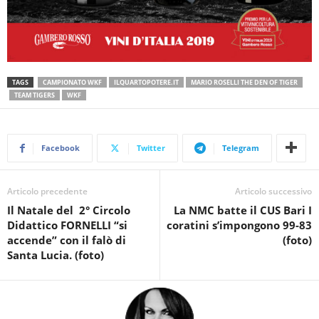
TAGS
CAMPIONATO WKF
ILQUARTOPOTERE.IT
MARIO ROSELLI THE DEN OF TIGER
TEAM TIGERS
WKF
Facebook
Twitter
Telegram
Articolo precedente
Articolo successivo
Il Natale del 2° Circolo
La NMC batte il CUS Bari I
Didattico FORNELLI “si
coratini s’impongono 99-83
accende” con il falò di
(foto)
Santa Lucia. (foto)