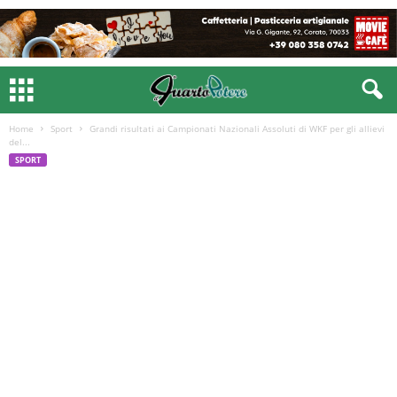
Home
Sport
Grandi risultati ai Campionati Nazionali Assoluti di WKF per gli allievi
del...
SPORT