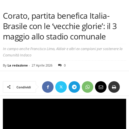
Corato, partita benefica Italia-
Brasile con le ‘vecchie glorie’: il 3
maggio allo stadio comunale
In campo anche Francisco Lima, Aldair e altri ex campioni per sostenere la
Comunità Indaco
By
La redazione
-
27 Aprile 2026
0
Condividi