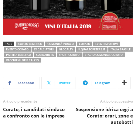
TAGS
CALCIO BENEFICO
COMUNITÀ INDACO
CORATO
EVENTI SPORTIVI
EVENTO CORATO
EX CALCIATORI
GLOCALTV
ILQUARTOPETERE.IT
ITALIA BRASILE
PARTITA BENEFICA
SOLIDARIETÀ
SPORT CORATO
STADIO COMUNALE CORATO
VECCHIE GLORIE CALCIO
Facebook
Twitter
Telegram
Articolo precedente
Articolo successivo
Corato, i candidati sindaco
Sospensione idrica oggi a
a confronto con le imprese
Corato: orari, zone e
autobotti