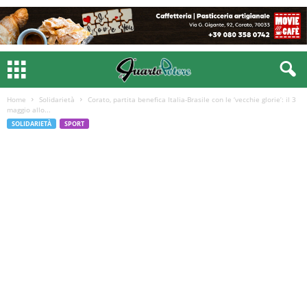
Home
Solidarietà
Corato, partita benefica Italia-Brasile con le ‘vecchie glorie’: il 3
maggio allo...
SOLIDARIETÀ
SPORT