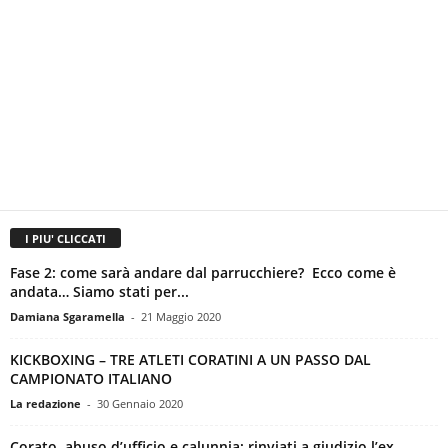
I PIU' CLICCATI
Fase 2: come sarà andare dal parrucchiere? Ecco come è
andata… Siamo stati per...
Damiana Sgaramella
-
21 Maggio 2020
KICKBOXING – TRE ATLETI CORATINI A UN PASSO DAL
CAMPIONATO ITALIANO
La redazione
-
30 Gennaio 2020
Corato, abuso d’ufficio e calunnia: rinviati a giudizio l’ex