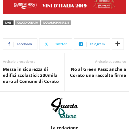
TAGS
CALCIO CORATO
ILQUARTOPOTERE.IT
Facebook
Twitter
Telegram
Articolo precedente
Articolo successivo
Messa in sicurezza di
No al Green Pass: anche a
edifici scolastici: 200mila
Corato una raccolta firme
euro al Comune di Corato
La redazione