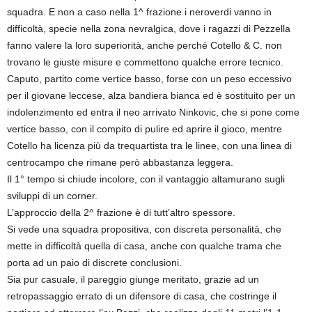
squadra. E non a caso nella 1^ frazione i neroverdi vanno in
difficoltà, specie nella zona nevralgica, dove i ragazzi di Pezzella
fanno valere la loro superiorità, anche perché Cotello & C. non
trovano le giuste misure e commettono qualche errore tecnico.
Caputo, partito come vertice basso, forse con un peso eccessivo
per il giovane leccese, alza bandiera bianca ed è sostituito per un
indolenzimento ed entra il neo arrivato Ninkovic, che si pone come
vertice basso, con il compito di pulire ed aprire il gioco, mentre
Cotello ha licenza più da trequartista tra le linee, con una linea di
centrocampo che rimane però abbastanza leggera.
Il 1° tempo si chiude incolore, con il vantaggio altamurano sugli
sviluppi di un corner.
L’approccio della 2^ frazione è di tutt’altro spessore.
Si vede una squadra propositiva, con discreta personalità, che
mette in difficoltà quella di casa, anche con qualche trama che
porta ad un paio di discrete conclusioni.
Sia pur casuale, il pareggio giunge meritato, grazie ad un
retropassaggio errato di un difensore di casa, che costringe il