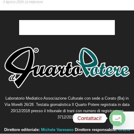
3 Agosto 2026
La redazione
Laboratorio Mediatico Associazione Culturale con sede a Corato (Ba) in
Via Morelli 26/28. Testata giornalistica Il Quarto Potere registrata in data
20/12/2018 presso il tribunale di trani con numero di registrazione
3712/2018.
Contattaci!
O
Direttore editoriale:
Michele Varesano
Direttore responsabile:
Grazia