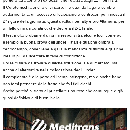
portiere ad atterrare l’ex Bozzi, che realizza dagli 11 metri l’1-1.
Il Corato rischia anche di vincere, ma quando la gara sembra
addormentata, un eccesso di leziosismo a centrocampo, innesca il
2° rigore della giornata. Questa volta il penalty è pro Altamura, per
un fallo di mani coratino, che decreta il 2-1 finale.
Il test molto probante dà i primi responsi tra alcune luci, come ad
esempio la buona prova dell’under Pittari e qualche ombra a
centrocampo, dove viene a galla la mancanza di fisicità e qualche
idea in più da ricercare in fase di costruzione.
Forse ci sarà da trovare qualche soluzione, sia di mercato, ma
anche di alternativa nella collocazione degli Under.
Il campionato è alle porte ed i tempi stringono, ma è anche bene
non farsi prendere dalla fretta che fa i figli ciechi.
Anche perché si tratta di puntellare una rosa che comunque è già
quasi definitiva e di buon livello.