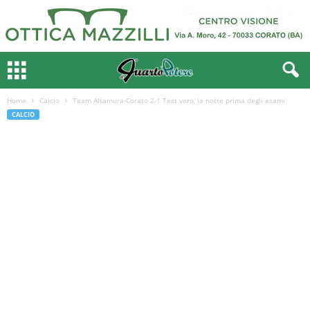
Home
Calcio
Team Altamura-Corato 2-1 Test vero, la notte prima degli esami
CALCIO