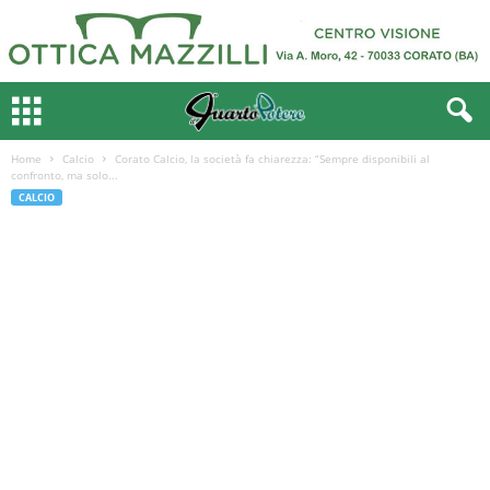
Home
Calcio
Corato Calcio, la società fa chiarezza: “Sempre disponibili al
confronto, ma solo...
CALCIO