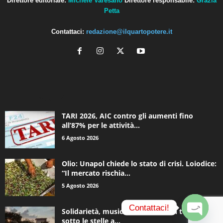
Direttore editoriale:
Michele Varesano
Direttore responsabile:
Grazia
Petta
Contattaci:
redazione@ilquartopotere.it
ALTRE NOTIZIE
TARI 2026, AIC contro gli aumenti fino
all’87% per le attività...
6 Agosto 2026
Olio: Unapol chiede lo stato di crisi. Loiodice:
“Il mercato rischia...
5 Agosto 2026
Contattaci!
Solidarietà, musica e una notte in tenda
sotto le stelle a...