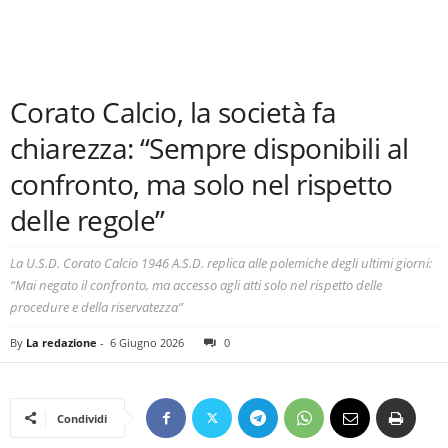
Corato Calcio, la società fa
chiarezza: “Sempre disponibili al
confronto, ma solo nel rispetto
delle regole”
La U.S.D. Corato Calcio 1946 A.S.D. replica alle polemiche degli ultimi giorni:
“Mai negato il confronto, ma accesso agli atti solo nel rispetto delle
procedure e della riservatezza”
By
La redazione
-
6 Giugno 2026
0
Condividi