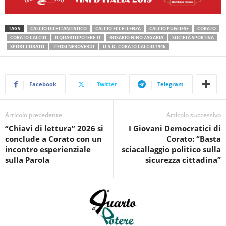
TAGS
CALCIO DILETTANTISTICO
CALCIO ECCELLENZA
CALCIO PUGLIESE
CORATO
CORATO CALCIO
ILQUARTOPOTERE.IT
ROSARIO NINO ZAGARIA
SOCIETÀ SPORTIVA
SPORT CORATO
TIFOSI NEROVERDI
U.S.D. CORATO CALCIO 1946
Facebook
Twitter
Telegram
Articolo precedente
Articolo successivo
“Chiavi di lettura” 2026 si
I Giovani Democratici di
conclude a Corato con un
Corato: “Basta
incontro esperienziale
sciacallaggio politico sulla
sulla Parola
sicurezza cittadina”