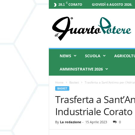
C
CORATO
GIOVEDÌ 6 AGOSTO 2026.
28.1
I
l
Q
u
a
r
t
NEWS
SCUOLA
AGRICOLT
o
P
AMMINISTRATIVE 2026
o
t
Home
Basket
Trasferta a Sant’Antimo per l’Adria
e
BASKET
r
Trasferta a Sant’An
e
Industriale Corato
By
La redazione
-
15 Aprile 2023
0