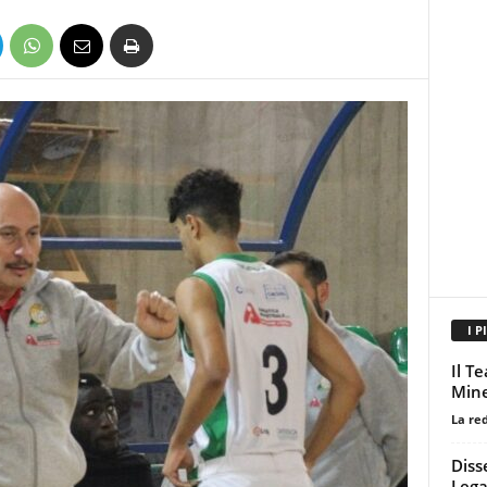
I P
Il T
Mine
La re
Diss
Lega