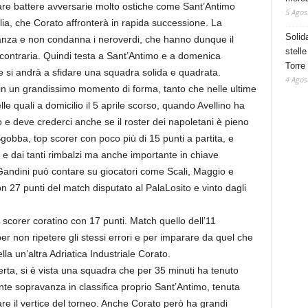
stare battere avversarie molto ostiche come Sant’Antimo
5 Agos
a, che Corato affronterà in rapida successione. La
Solid
nza e non condanna i neroverdi, che hanno dunque il
stelle
 contraria. Quindi testa a Sant’Antimo e a domenica
Torre
si andrà a sfidare una squadra solida e quadrata.
4 Agos
n un grandissimo momento di forma, tanto che nelle ultime
elle quali a domicilio il 5 aprile scorso, quando Avellino ha
 e deve crederci anche se il roster dei napoletani è pieno
 Sgobba, top scorer con poco più di 15 punti a partita, e
 e dai tanti rimbalzi ma anche importante in chiave
Gandini può contare su giocatori come Scali, Maggio e
on 27 punti del match disputato al PalaLosito e vinto dagli
p scorer coratino con 17 punti. Match quello dell’11
r non ripetere gli stessi errori e per imparare da quel che
la un’altra Adriatica Industriale Corato.
erta, si è vista una squadra che per 35 minuti ha tenuto
te sopravanza in classifica proprio Sant’Antimo, tenuta
re il vertice del torneo. Anche Corato però ha grandi