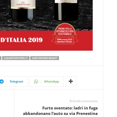
ILQUARTOPOTERE.IT
SANT'ANTIMO BASKET
Telegram
WhatsApp
Articolo successivo
Furto sventato: ladri in fuga
abbandonano l’auto su via Prenestina