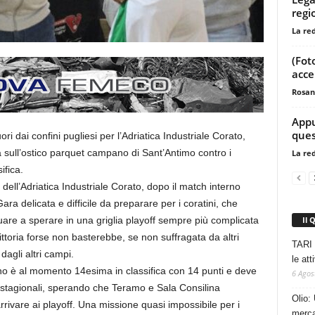
regi
La re
(Fot
acce
Rosan
Appu
ques
ri dai confini pugliesi per l’Adriatica Industriale Corato,
ull’ostico parquet campano di Sant’Antimo contro i
La re
ifica.
ll’Adriatica Industriale Corato, dopo il match interno
a delicata e difficile da preparare per i coratini, che
Il 
re a sperare in una griglia playoff sempre più complicata
toria forse non basterebbe, se non suffragata da altri
TARI 
 dagli altri campi.
le at
o è al momento 14esima in classifica con 14 punti e deve
6 Agos
 stagionali, sperando che Teramo e Sala Consilina
Olio: 
 arrivare ai playoff. Una missione quasi impossibile per i
mercat