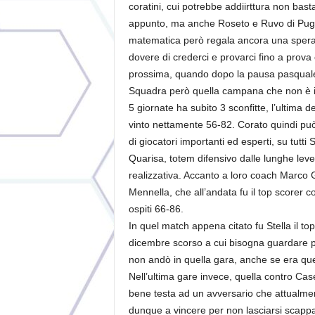
coratini, cui potrebbe addiirttura non ba
appunto, ma anche Roseto e Ruvo di Pugli
matematica però regala ancora una spera
dovere di crederci e provarci fino a prova
prossima, quando dopo la pausa pasquale 
Squadra però quella campana che non è i
5 giornate ha subito 3 sconfitte, l’ultima d
vinto nettamente 56-82. Corato quindi può
di giocatori importanti ed esperti, su tutti
Quarisa, totem difensivo dalle lunghe leve
realizzativa. Accanto a loro coach Marco 
Mennella, che all’andata fu il top scorer c
ospiti 66-86.
In quel match appena citato fu Stella il to
dicembre scorso a cui bisogna guardare pe
non andò in quella gara, anche se era quel
Nell’ultima gare invece, quella contro Cas
bene testa ad un avversario che attualmen
dunque a vincere per non lasciarsi scappa