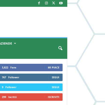
AZIENDE
3,822
Fans
MI PIACE
767
Follower
SEGUI
9
Follower
SEGUI
299
Iscritti
ISCRIVITI