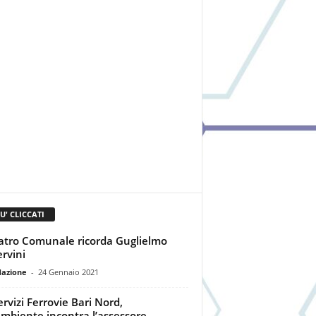
IU' CLICCATI
eatro Comunale ricorda Guglielmo
rvini
dazione
-
24 Gennaio 2021
ervizi Ferrovie Bari Nord,
mbiente incontra l’assessore