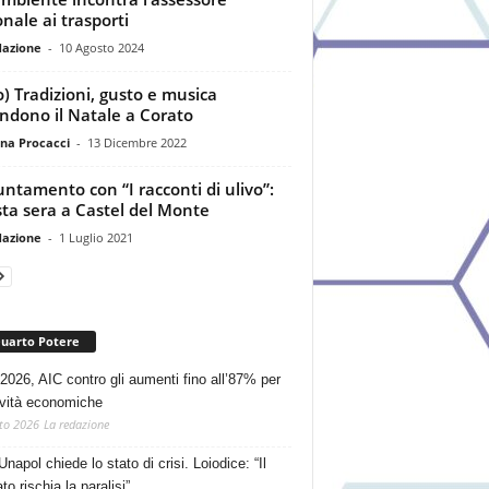
onale ai trasporti
dazione
-
10 Agosto 2024
o) Tradizioni, gusto e musica
ndono il Natale a Corato
na Procacci
-
13 Dicembre 2022
ntamento con “I racconti di ulivo”:
ta sera a Castel del Monte
dazione
-
1 Luglio 2021
Quarto Potere
2026, AIC contro gli aumenti fino all’87% per
tività economiche
to 2026
La redazione
Unapol chiede lo stato di crisi. Loiodice: “Il
o rischia la paralisi”