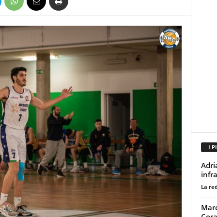
I P
Adri
infr
La re
Marc
Cora