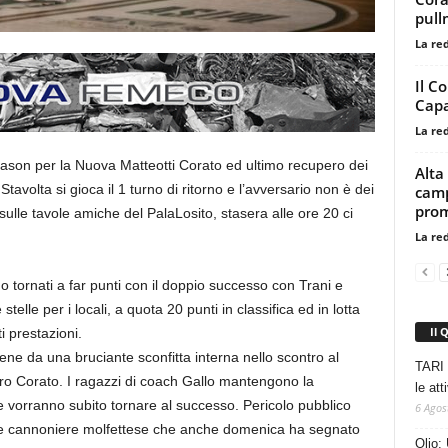
pull
La re
Il C
Capa
La re
season per la Nuova Matteotti Corato ed ultimo recupero dei
Alta
avolta si gioca il 1 turno di ritorno e l’avversario non è dei
camp
prom
i, sulle tavole amiche del PalaLosito, stasera alle ore 20 ci
La re
o tornati a far punti con il doppio successo con Trani e
elle per i locali, a quota 20 punti in classifica ed in lotta
Il 
i prestazioni.
ene da una bruciante sconfitta interna nello scontro al
TARI 
ro Corato. I ragazzi di coach Gallo mantengono la
le at
 vorranno subito tornare al successo. Pericolo pubblico
6 Agos
 e cannoniere molfettese che anche domenica ha segnato
Olio: 