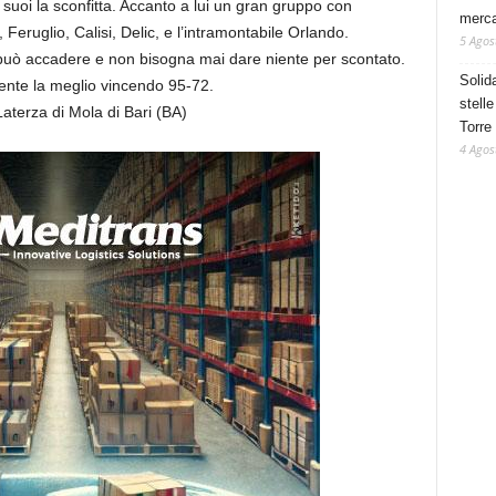
 suoi la sconfitta. Accanto a lui un gran gruppo con
mercat
, Feruglio, Calisi, Delic, e l’intramontabile Orlando.
5 Agos
può accadere e non bisogna mai dare niente per scontato.
Solid
ente la meglio vincendo 95-72.
stelle
Laterza di Mola di Bari (BA)
Torre
4 Agos