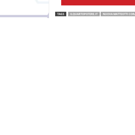
TAGS
ILQUARTOPOTERE.IT
NUOVA MATTEOTTI COR
Facebook
Twitter
Articolo precedente
Pino Mangione, l’ultramaratoneta 
perde il pelo ma non il vizio della
vittoria
La redazione