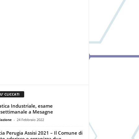
IU' CLICCATI
atica Industriale, esame
asettimanale a Mesagne
dazione
-
24 Febbraio 2022
ia Perugia Assisi 2021 – Il Comune di
to aderisce e organizza due