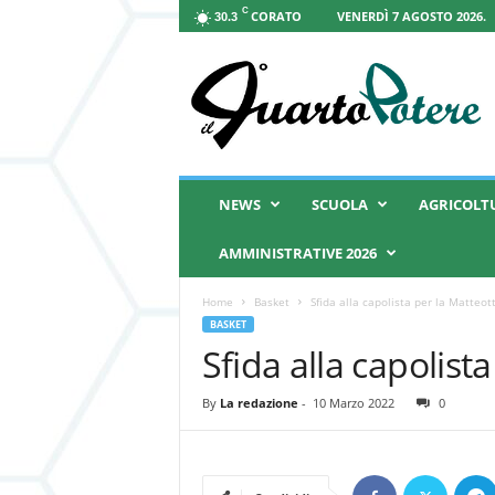
C
CORATO
VENERDÌ 7 AGOSTO 2026.
30.3
I
l
Q
u
a
r
t
NEWS
SCUOLA
AGRICOLT
o
P
AMMINISTRATIVE 2026
o
t
Home
Basket
Sfida alla capolista per la Matteot
e
BASKET
r
Sfida alla capolist
e
By
La redazione
-
10 Marzo 2022
0