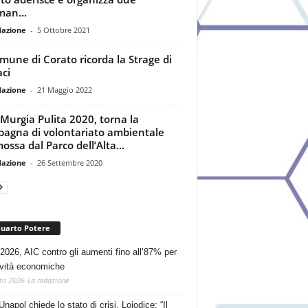
man...
dazione
-
5 Ottobre 2021
omune di Corato ricorda la Strage di
ci
dazione
-
21 Maggio 2022
 Murgia Pulita 2020, torna la
agna di volontariato ambientale
ossa dal Parco dell’Alta...
dazione
-
26 Settembre 2020
Quarto Potere
2026, AIC contro gli aumenti fino all’87% per
tività economiche
to 2026
La redazione
Unapol chiede lo stato di crisi. Loiodice: “Il