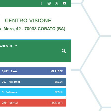
AZIENDE
3,822
Fans
MI PIACE
767
Follower
SEGUI
9
Follower
SEGUI
299
Iscritti
ISCRIVITI