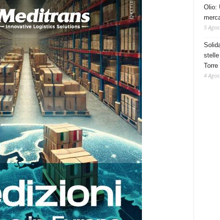
Olio: 
mercat
5 Agos
Solid
stelle
Torre
4 Agos