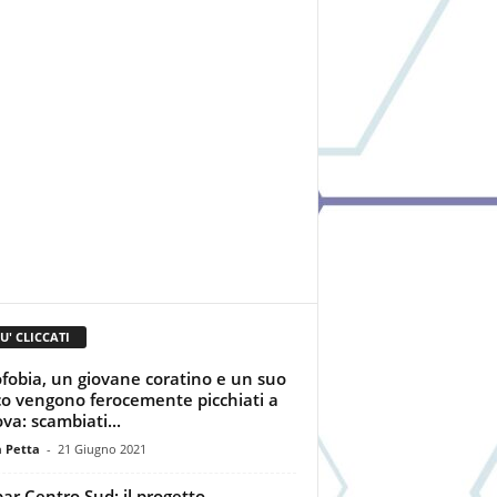
IU' CLICCATI
obia, un giovane coratino e un suo
o vengono ferocemente picchiati a
va: scambiati...
a Petta
-
21 Giugno 2021
ar Centro Sud: il progetto