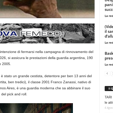
pani
succ
La re
(Vid
il s
d’al
La re
intenzione di fermarsi nella campagna di rinnovamento del
Bask
pres
026, si assicura le prestazioni della guardia argentina, 190
e 2005.
La re
 è stato un grande cestista, detentore per ben 13 anni del
tita, ben tredici), il classe 2001 Franco Zanassi, nativo di
enos Aires, è una guardia moderna che sa abbinare il suo
Il 
 del pick and roll.
TARI 
le at
6 Agos