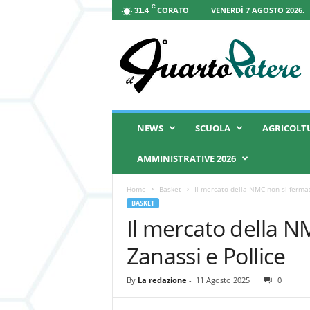
C
CORATO
VENERDÌ 7 AGOSTO 2026.
31.4
I
l
Q
u
a
r
t
NEWS
SCUOLA
AGRICOLT
o
P
AMMINISTRATIVE 2026
o
t
Home
Basket
Il mercato della NMC non si ferma:
e
BASKET
r
Il mercato della N
e
Zanassi e Pollice
By
La redazione
-
11 Agosto 2025
0