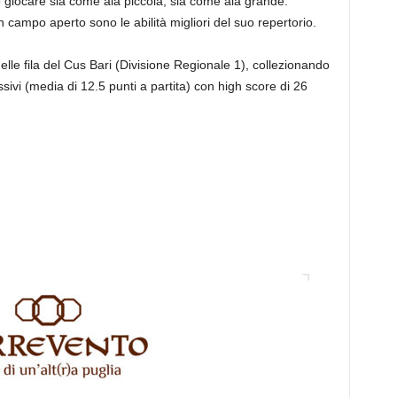
 giocare sia come ala piccola, sia come ala grande:
in campo aperto sono le abilità migliori del suo repertorio.
nelle fila del Cus Bari (Divisione Regionale 1), collezionando
vi (media di 12.5 punti a partita) con high score di 26