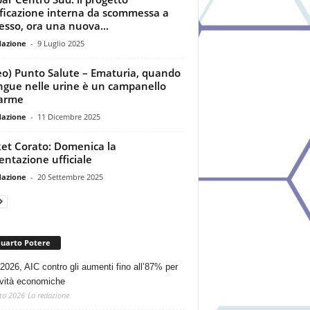
ficazione interna da scommessa a
esso, ora una nuova...
dazione
-
9 Luglio 2025
eo) Punto Salute – Ematuria, quando
angue nelle urine è un campanello
larme
dazione
-
11 Dicembre 2025
et Corato: Domenica la
entazione ufficiale
dazione
-
20 Settembre 2025
Quarto Potere
2026, AIC contro gli aumenti fino all’87% per
tività economiche
to 2026
La redazione