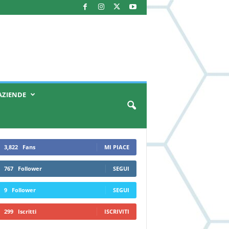
AZIENDE
3,822
Fans
MI PIACE
767
Follower
SEGUI
9
Follower
SEGUI
299
Iscritti
ISCRIVITI