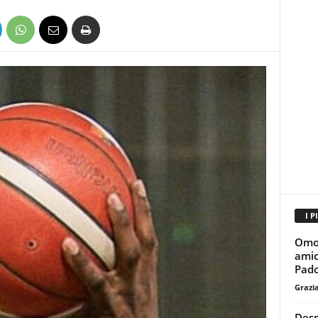
I P
Omof
amic
Pado
Grazi
Desp