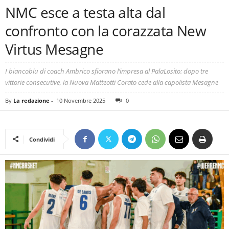
NMC esce a testa alta dal
confronto con la corazzata New
Virtus Mesagne
I biancoblu di coach Ambrico sfiorano l’impresa al PalaLosito: dopo tre
vittorie consecutive, la Nuova Matteotti Corato cede alla capolista Mesagne
By
La redazione
-
10 Novembre 2025
0
Condividi