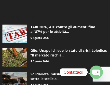
ALTRE NOTIZIE
TARI 2026, AIC contro gli aumenti fino
all’87% per le attività...
6 Agosto 2026
Olio: Unapol chiede lo stato di crisi. Loiodice:
“Il mercato rischia...
5 Agosto 2026
Contattaci!
Solidarietà, musica e una notte in tenda
sotto le stelle a...
O
4 Agosto 2026
p
e
n
c
CATEGORIE POPOLARI
h