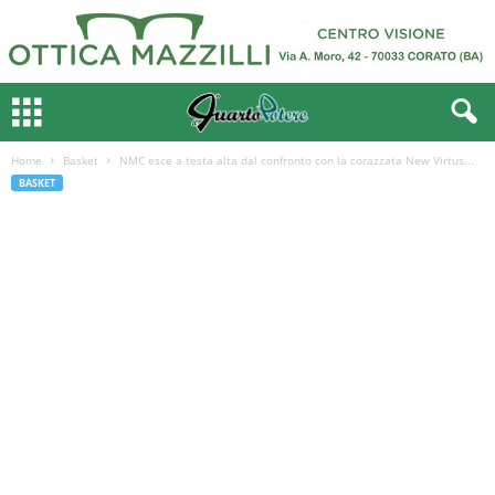
Home
Basket
NMC esce a testa alta dal confronto con la corazzata New Virtus...
BASKET