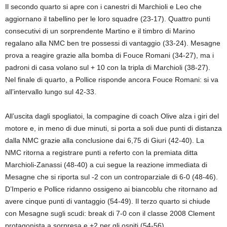
Il secondo quarto si apre con i canestri di Marchioli e Leo che
aggiornano il tabellino per le loro squadre (23-17). Quattro punti
consecutivi di un sorprendente Martino e il timbro di Marino
regalano alla NMC ben tre possessi di vantaggio (33-24). Mesagne
prova a reagire grazie alla bomba di Fouce Romani (34-27), ma i
padroni di casa volano sul + 10 con la tripla di Marchioli (38-27).
Nel finale di quarto, a Pollice risponde ancora Fouce Romani: si va
all’intervallo lungo sul 42-33.
All’uscita dagli spogliatoi, la compagine di coach Olive alza i giri del
motore e, in meno di due minuti, si porta a soli due punti di distanza
dalla NMC grazie alla conclusione dai 6,75 di Giuri (42-40). La
NMC ritorna a registrare punti a referto con la premiata ditta
Marchioli-Zanassi (48-40) a cui segue la reazione immediata di
Mesagne che si riporta sul -2 con un controparziale di 6-0 (48-46).
D’Imperio e Pollice ridanno ossigeno ai biancoblu che ritornano ad
avere cinque punti di vantaggio (54-
49
)
. Il terzo quarto si chiude
con Mesagne sugli scudi: break di 7-0 con il classe 2008 Clement
protagonista a sorpresa e +2 per gli ospiti (54-56).