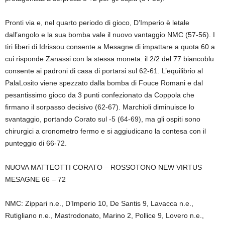
Pronti via e, nel quarto periodo di gioco, D’Imperio è letale
dall’angolo e la sua bomba vale il nuovo vantaggio NMC (57-56). I
tiri liberi di Idrissou consente a Mesagne di impattare a quota 60 a
cui risponde Zanassi con la stessa moneta: il 2/2 del 77 biancoblu
consente ai padroni di casa di portarsi sul 62-61. L’equilibrio al
PalaLosito viene spezzato dalla bomba di Fouce Romani e dal
pesantissimo gioco da 3 punti confezionato da Coppola che
firmano il sorpasso decisivo (62-67). Marchioli diminuisce lo
svantaggio, portando Corato sul -5 (64-69), ma gli ospiti sono
chirurgici a cronometro fermo e si aggiudicano la contesa con il
punteggio di 66-72.
NUOVA MATTEOTTI CORATO – ROSSOTONO NEW VIRTUS
MESAGNE 66 – 72
NMC: Zippari n.e., D’Imperio 10, De Santis 9, Lavacca n.e.,
Rutigliano n.e., Mastrodonato, Marino 2, Pollice 9, Lovero n.e.,