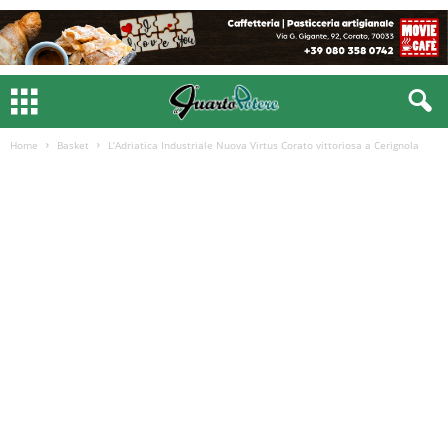
Home
Basket
L’Adriatica Industriale Nuova Virtus Corato vittoriosa a Cerignola