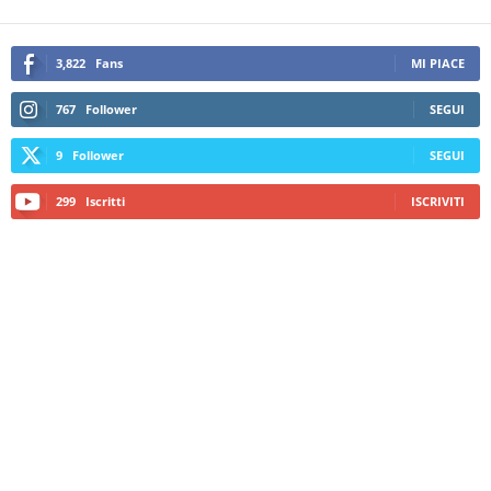
3,822
Fans
MI PIACE
767
Follower
SEGUI
9
Follower
SEGUI
299
Iscritti
ISCRIVITI