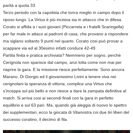
parità a quota 33.
Terzo periodo con la capolista che tonra meglio in campo dopo il
riposo lungo. La Virtus è più incisiva sia in attacco che in difesa.
Corato si affida a i suoi giovani (Piccarreta e i fratelli Scaringella)
per far male in attaco ai padroni di casa, che provano a rispondere
ma siglano soltanto 9 punti nel quarto. Corato cosi può provar a
scappare via ed al 30esimo infatti conduce 42-49.
Partita finita e pratica archiviata? Nemmeno per sogno, perchè
Cerignola non sparisce dal campo, anzi lotta come non mai per
riaprire la gara. E la missione riesce perfettamente. Sono ancora
Marano, Di Giorgio ed il giovanissimo Livini a tenere viva nei
cerignolani la speranza di vittoria, complice una Virtus che
s’inceppa sul più bello e non riesce a dare la zampata definitiva al
match. Si arriva cosi ai secondi finali con la gara in perfetto
equilibrio e sul 63 pari. Ma, quando già aleggia di nuovo lo spettro
dei supplementari, ecco la giocata di Vitanostra coi due tiri liberi del
successo coratino, il decimo di fila.