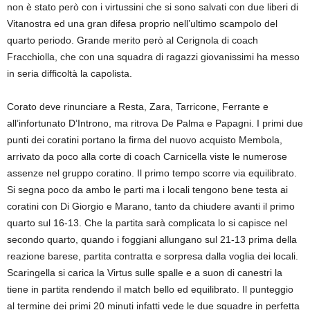
non è stato però con i virtussini che si sono salvati con due liberi di
Vitanostra ed una gran difesa proprio nell’ultimo scampolo del
quarto periodo. Grande merito però al Cerignola di coach
Fracchiolla, che con una squadra di ragazzi giovanissimi ha messo
in seria difficoltà la capolista.
Corato deve rinunciare a Resta, Zara, Tarricone, Ferrante e
all’infortunato D’Introno, ma ritrova De Palma e Papagni. I primi due
punti dei coratini portano la firma del nuovo acquisto Membola,
arrivato da poco alla corte di coach Carnicella viste le numerose
assenze nel gruppo coratino. Il primo tempo scorre via equilibrato.
Si segna poco da ambo le parti ma i locali tengono bene testa ai
coratini con Di Giorgio e Marano, tanto da chiudere avanti il primo
quarto sul 16-13. Che la partita sarà complicata lo si capisce nel
secondo quarto, quando i foggiani allungano sul 21-13 prima della
reazione barese, partita contratta e sorpresa dalla voglia dei locali.
Scaringella si carica la Virtus sulle spalle e a suon di canestri la
tiene in partita rendendo il match bello ed equilibrato. Il punteggio
al termine dei primi 20 minuti infatti vede le due squadre in perfetta