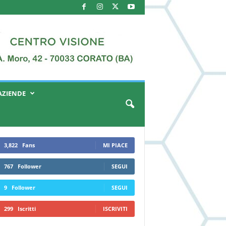
AZIENDE
3,822
Fans
MI PIACE
767
Follower
SEGUI
9
Follower
SEGUI
299
Iscritti
ISCRIVITI