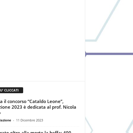
IU' CLICCATI
a il concorso “Cataldo Leone”,
izione 2023 è dedicata al prof. Nicola
o
dazione
-
11 Dicembre 2023
rato oltre alla morte la beffa: 400