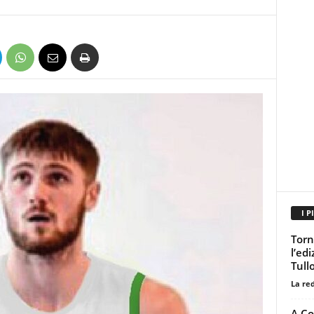
I P
Torn
l’ed
Tull
La re
A Co