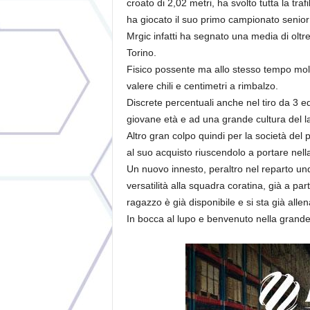
croato di 2,02 metri, ha svolto tutta la tra
ha giocato il suo primo campionato senio
Mrgic infatti ha segnato una media di oltre
Torino.
Fisico possente ma allo stesso tempo mol
valere chili e centimetri a rimbalzo.
Discrete percentuali anche nel tiro da 3 e
giovane età e ad una grande cultura del l
Altro gran colpo quindi per la società del 
al suo acquisto riuscendolo a portare nella 
Un nuovo innesto, peraltro nel reparto und
versatilità alla squadra coratina, già a par
ragazzo è già disponibile e si sta già all
In bocca al lupo e benvenuto nella grande