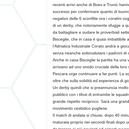
recenti arrivi anche di Boev e Trunic han
successo per confermare quanto di buono 
negativo delle 6 sconfitte ora i coratini vo
di un derby, che notoriamente sfugge a qua
da battagliare e sudare le proverbiali se
Bisceglie, che in casa è quasi imbattibile
l’Adriatica Industriale Corato andrà a gioc
senza neanche sottovalutare i padroni di 
Anche in casa Bisceglie la partita ha una
arrivano ad uno snodo cruciale della loro st
Pescara urge continuare a far punti. La sq
oltre che sulla solidità ed esperienza di g
Un derby quindi che si preannuncia molto s
pubblico con i tifosi di entrambe le squad
grande rispetto reciproco. Sarà una grande
movimento cestistico pugliese.
Il match di andata si chiuse, dopo 40 minuti
maturata proprio nei secondi finali dopo 