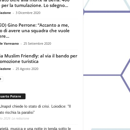
 per la tumulazione. Lo sdegno...
dazione
-
3 Dicembre 2020
EO) Gino Perrone: “Accanto a me,
o di avere una squadra che vuole
re...
le Varesano
-
25 Settembre 2020
ia Muslim Friendly: al via il bando per
romozione turistica
dazione
-
25 Agosto 2020
Quarto Potere
Unapol chiede lo stato di crisi. Loiodice: “Il
o rischia la paralisi”
to 2026
La redazione
arietà, musica e una notte in tenda sotto le