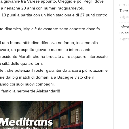
fila giovanile tra Varese appunto, Oleggio e poi Pegli, dove
stelle
r a nenache 20 anni con numeri ragguardevoli.
Torre
 13 punti a partita con un high stagionale di 27 punti contro
4 Agos
Infes
to dinamico, Mrgic è devastante sotto canestro dove fa
un se
3 Agos
d una buona attitudine difensiva ne fanno, insieme alla
avoro, un prospetto giovane ma molto interessante.
presidente Marulli, che ha bruciato altre squadre interessate
città delle quattro torri.
er, che potenzia il roster garantendo ancora più rotazioni e
tire dal big match di domani a a Bisceglie visto che il
enando coi suoi nuovi compagni.
 famiglia neroverde Aleksandar!!!