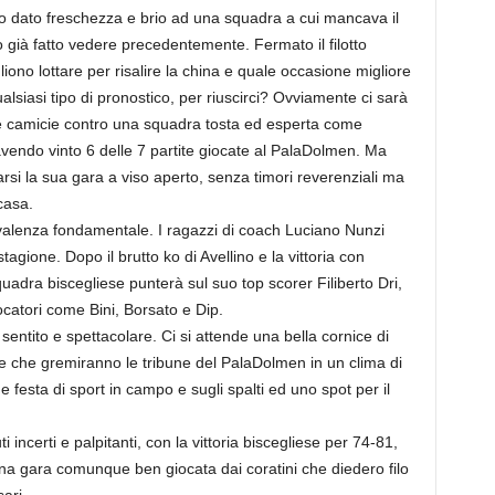
no dato freschezza e brio ad una squadra a cui mancava il
già fatto vedere precedentemente. Fermato il filotto
gliono lottare per risalire la china e quale occasione migliore
lsiasi tipo di pronostico, per riuscirci? Ovviamente ci sarà
tte camicie contro una squadra tosta ed esperta come
 avendo vinto 6 delle 7 partite giocate al PalaDolmen. Ma
arsi la sua gara a viso aperto, senza timori reverenziali ma
casa.
 valenza fondamentale. I ragazzi di coach Luciano Nunzi
agione. Dopo il brutto ko di Avellino e la vittoria con
uadra biscegliese punterà sul suo top scorer Filiberto Dri,
iocatori come Bini, Borsato e Dip.
entito e spettacolare. Ci si attende una bella cornice di
re che gremiranno le tribune del PalaDolmen in un clima di
 festa di sport in campo e sugli spalti ed uno spot per il
 incerti e palpitanti, con la vittoria biscegliese per 74-81,
una gara comunque ben giocata dai coratini che diedero filo