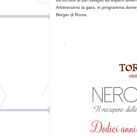
da torcere ai più navigati ed esperti avvers
Arbitreranno la gara, in programma domen
Berger di Roma.