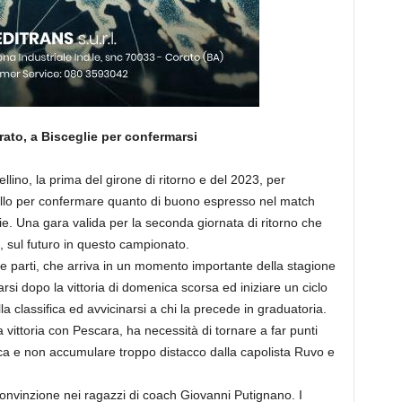
rato, a Bisceglie per confermarsi
ellino, la prima del girone di ritorno e del 2023, per
livello per confermare quanto di buono espresso nel match
lie. Una gara valida per la seconda giornata di ritorno che
, sul futuro in questo campionato.
e parti, che arriva in un momento importante della stagione
i dopo la vittoria di domenica scorsa ed iniziare un ciclo
ella classifica ed avvicinarsi a chi la precede in graduatoria.
a vittoria con Pescara, ha necessità di tornare a far punti
fica e non accumulare troppo distacco dalla capolista Ruvo e
nvinzione nei ragazzi di coach Giovanni Putignano. I