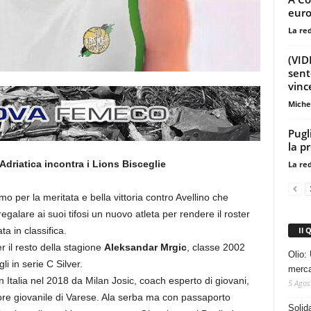
euro
La re
(VID
sent
vince
Miche
Pugl
la p
Adriatica incontra i Lions Bisceglie
La re
o per la meritata e bella vittoria contro Avellino che
regalare ai suoi tifosi un nuovo atleta per rendere il roster
Il 
a in classifica.
r il resto della stagione
Aleksandar Mrgic
, classe 2002
Olio: 
i in serie C Silver.
mercat
in Italia nel 2018 da Milan Josic, coach esperto di giovani,
5 Agos
tore giovanile di Varese. Ala serba ma con passaporto
Solid