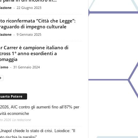
dazione
-
22 Giugno 2023
to riconfermata “Città che Legge”:
raguardo di impegno culturale
dazione
-
9 Gennaio 2025
r Carrer è campione italiano di
ocross 1° anno esordienti a
omaggia
Como
-
31 Gennaio 2024
Quarto Potere
2026, AIC contro gli aumenti fino all’87% per
tività economiche
to 2026
La redazione
Unapol chiede lo stato di crisi. Loiodice: “Il
o rischia la paralisi”