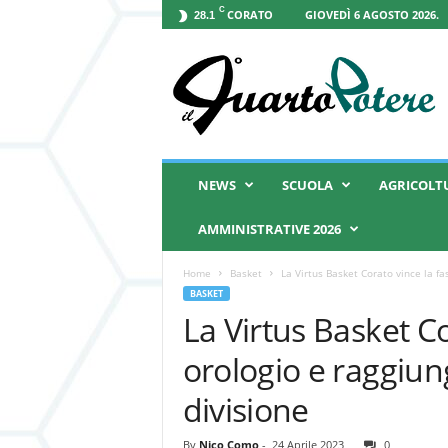
C
CORATO
GIOVEDÌ 6 AGOSTO 2026.
28.1
I
l
Q
u
a
r
t
NEWS
SCUOLA
AGRICOLT
o
P
AMMINISTRATIVE 2026
o
t
Home
Basket
La Virtus Basket Corato vince la fas
e
BASKET
r
La Virtus Basket Co
e
orologio e raggiung
divisione
By
Nico Como
-
24 Aprile 2023
0