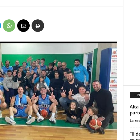
I P
Alta
parte
La re
“Il d
se n