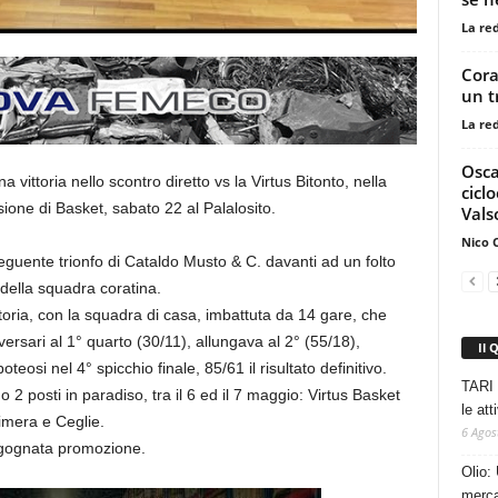
La re
Cora
un t
La re
Osca
ittoria nello scontro diretto vs la Virtus Bitonto, nella
cicl
sione di Basket, sabato 22 al Palalosito.
Vals
Nico 
eguente trionfo di Cataldo Musto & C. davanti ad un folto
 della squadra coratina.
 storia, con la squadra di casa, imbattuta da 14 gare, che
versari al 1° quarto (30/11), allungava al 2° (55/18),
Il 
oteosi nel 4° spicchio finale, 85/61 il risultato definitivo.
TARI 
 2 posti in paradiso, tra il 6 ed il 7 maggio: Virtus Basket
le at
imera e Ceglie.
6 Agos
’agognata promozione.
Olio: 
mercat