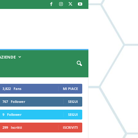
AZIENDE
3,822
Fans
MI PIACE
767
Follower
SEGUI
9
Follower
SEGUI
299
Iscritti
ISCRIVITI