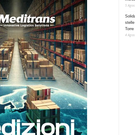
5 Agos
Solid
stelle
Torre
4 Agos