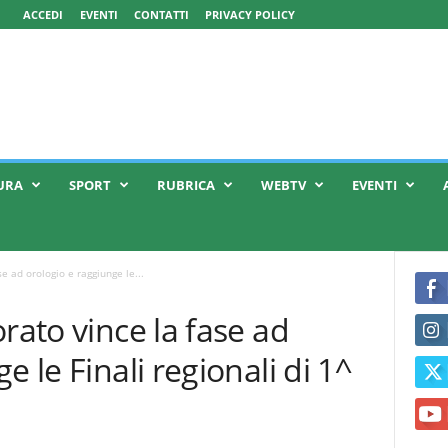
ACCEDI
EVENTI
CONTATTI
PRIVACY POLICY
URA
SPORT
RUBRICA
WEBTV
EVENTI
e ad orologio e raggiunge le...
rato vince la fase ad
e le Finali regionali di 1^