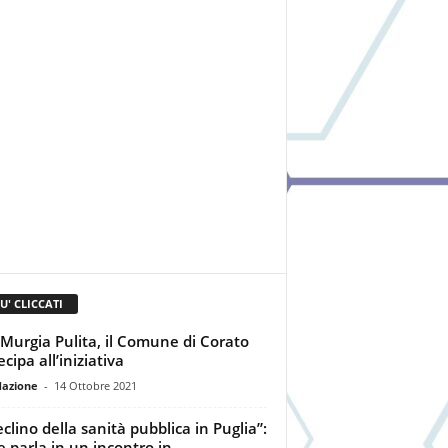
IU' CLICCATI
 Murgia Pulita, il Comune di Corato
cipa all’iniziativa
dazione
-
14 Ottobre 2021
eclino della sanità pubblica in Puglia”:
e parla in un incontro in...