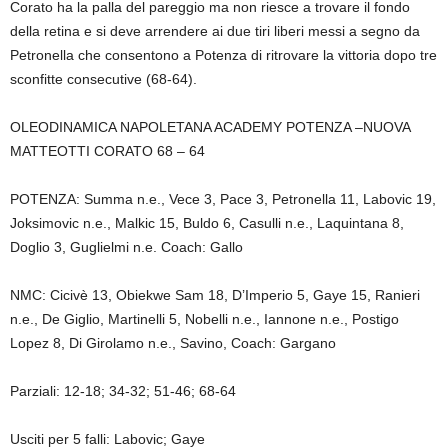
Corato ha la palla del pareggio ma non riesce a
trovare il fondo
della retina e si deve arrendere ai due tiri liberi messi a segno da
Petronella che
consentono
a Potenza
di ritrovare la vittoria dopo tre
sconfitte consecutive (68-64).
OLEODINAMICA NAPOLETANA ACADEMY POTENZA –
NUOVA
MATTEOTTI CORATO 68 – 64
POTENZA: Summa n.e., Vece 3, Pace 3, Petronella 11, Labovic 19,
Joksimovic n.e., Malkic 15, Buldo 6, Casulli n.e., Laquintana 8,
Doglio
3, Guglielmi n.e. Coach: Gallo
NMC: Cicivè 13, Obiekwe Sam 18, D’Imperio 5, Gaye 15, Ranieri
n.e., De Giglio, Martinelli 5, Nobelli n.e., Iannone n.e., Postigo
Lopez 8, Di Girolam
o n.e., Savino, Coach: Gargano
Parzi
ali: 12-18; 34-32; 51-46; 68-64
Us
citi per 5 falli: Labovic; Gaye