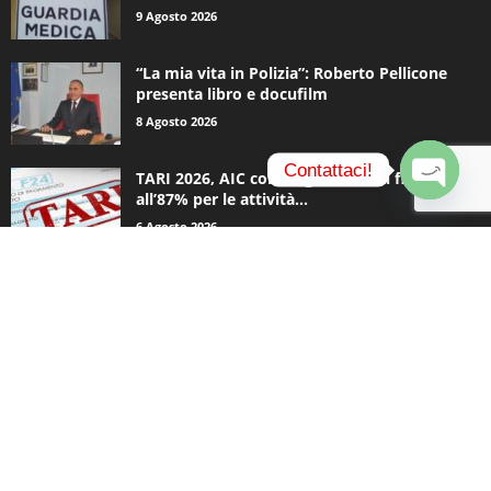
9 Agosto 2026
“La mia vita in Polizia”: Roberto Pellicone
presenta libro e docufilm
8 Agosto 2026
Contattaci!
TARI 2026, AIC contro gli aumenti fino
all’87% per le attività...
O
6 Agosto 2026
p
e
n
c
CATEGORIE POPOLARI
h
a
936
Appuntamenti
t
796
y
Basket
740
Politica
506
Cronaca
474