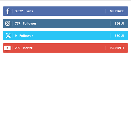
3,822
Fans
MI PIACE
767
Follower
SEGUI
9
Follower
SEGUI
299
Iscritti
ISCRIVITI