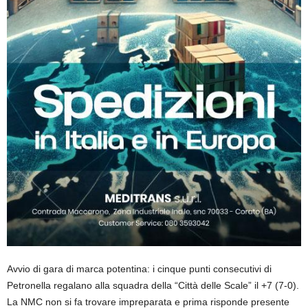
Avvio di gara di marca potentina: i cinque punti consecutivi di
Petronella regalano alla squadra della “Città delle Scale” il +7 (7-0).
La NMC non si fa trovare impreparata e prima risponde presente