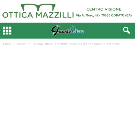
Home
Basket
La NMC sfiora la vittoria dopo una grande rimonta nel finale