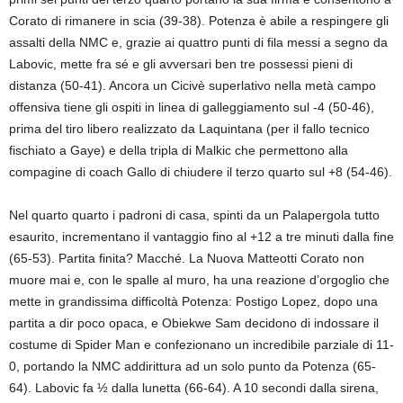
Corato di rimanere in scia (39-38). Potenza è abile a respingere gli
assalti della NMC e, grazie ai quattro punti di fila messi a segno da
Labovic, mette fra sé e gli avversari ben tre possessi pieni di
distanza (50-41). Ancora un C
icivè superlativo nella metà campo
offensiva tiene gli ospiti in linea di galleggiamento sul -4 (50-46),
prima del tiro libero realizzato da Laquintana (per il fallo tecnico
fischiato a Gaye) e della tripla di Malkic che permettono alla
compagine di coach Gallo di chiudere il terzo quarto sul +8 (54-46).
Nel quarto quarto i padroni di casa, spinti da un Palapergola tutto
esaurito, incrementano il vantaggio fino al +12 a tre minuti dalla fine
(65-53). Partita finita? Macché. La Nuova Matteotti Corato non
muore
mai
e, con le spalle al muro, ha una reazione d’orgoglio che
mette in grandissima difficoltà Potenza: Postigo Lopez, dopo una
partita a dir poco opaca, e Obiekwe Sam decidono di indossare il
costume di Spider Man e confezionano un incredibile parziale di 11-
0, portando la NMC addirittura ad un solo punto da Potenza (65-
64). Labovic fa ½ dalla lunetta (66-64). A 10 secondi dalla sirena,