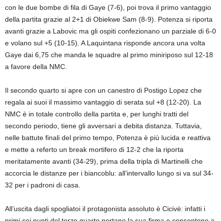
con le due bombe di fila di Gaye (7-6), poi trova il primo vantaggio
della partita grazie al 2+1 di Obiekwe Sam (8-9). Potenza si riporta
avanti grazie a Labovic ma gli ospiti confezionano un parziale di 6-0
e volano sul +5 (10-15). A Laquintana risponde ancora una volta
Gaye dai 6,75 che manda le squadre al primo miniriposo sul 12-18
a favore della NMC.
Il secondo quarto si apre con un canestro di Postigo Lopez che
regala ai suoi il massimo vantaggio di serata sul +8 (12-20). La
NMC è in totale controllo della partita e, per lunghi tratti del
secondo periodo,
tiene gli avversari a debita distanza
. Tuttavia,
nelle battute finali del primo tempo, Potenza è più lucida e reattiva
e mette a referto un break mortifero di 12-2 che la riporta
meritatamente avanti (34-29), prima della tripla di Martinelli che
accorcia le distanze per i biancoblu: all’intervallo lungo si va sul 34-
32 per i padroni di casa.
All’uscita dagli spogliatoi il protagonista assoluto è Cicivè: infatti i
primi sei punti del terzo quarto portano la sua firma e consentono a